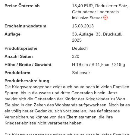
Preise Österreich
13,40 EUR
,
Reduzierter Satz
,
Gebundener Ladenpreis
inklusive Steuer
Erscheinungsdatum
15.08.2013
Auflage
33. Auflage
,
33. Druckaufl.,
2025
Produktsprache
Deutsch
Anzahl Seiten
320
Höhe / Breite / Gewicht
H 19 cm / B 11,5 cm / 219 g
Produktform
Softcover
Produktbeschreibung
Die Kriegsvergangenheit zeigt auch heute noch in vielen Familien
Spuren, bis in die zweite und dritte Generation hinein. Jetzt
meldet sich die Generation der Kinder der Kriegskinder zu Wort.
Sie sind in den Zeiten des Wohlstands aufgewachsen. Noch ist es
ein völlig neuer Gedanke, sich vorzustellen, ihre tief sitzende
Verunsicherung könnte von den Eltern stammen, die ihre
Kriegserlebnisse nicht verarbeitet haben.