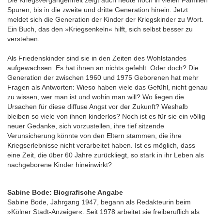
Die Kriegsvergangenheit zeigt auch heute noch in vielen Familien
Spuren, bis in die zweite und dritte Generation hinein. Jetzt
meldet sich die Generation der Kinder der Kriegskinder zu Wort.
Ein Buch, das den »Kriegsenkeln« hilft, sich selbst besser zu
verstehen.
Als Friedenskinder sind sie in den Zeiten des Wohlstandes
aufgewachsen. Es hat ihnen an nichts gefehlt. Oder doch? Die
Generation der zwischen 1960 und 1975 Geborenen hat mehr
Fragen als Antworten: Wieso haben viele das Gefühl, nicht genau
zu wissen, wer man ist und wohin man will? Wo liegen die
Ursachen für diese diffuse Angst vor der Zukunft? Weshalb
bleiben so viele von ihnen kinderlos? Noch ist es für sie ein völlig
neuer Gedanke, sich vorzustellen, ihre tief sitzende
Verunsicherung könnte von den Eltern stammen, die ihre
Kriegserlebnisse nicht verarbeitet haben. Ist es möglich, dass
eine Zeit, die über 60 Jahre zurückliegt, so stark in ihr Leben als
nachgeborene Kinder hineinwirkt?
Sabine Bode: Biografische Angabe
Sabine Bode, Jahrgang 1947, begann als Redakteurin beim
»Kölner Stadt-Anzeiger«. Seit 1978 arbeitet sie freiberuflich als