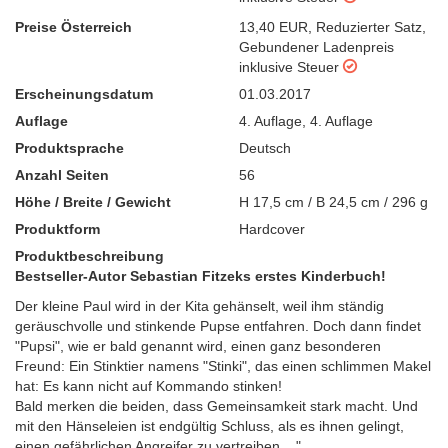
Preise Österreich
13,40 EUR
,
Reduzierter Satz
,
Gebundener Ladenpreis
inklusive Steuer
Erscheinungsdatum
01.03.2017
Auflage
4. Auflage
,
4. Auflage
Produktsprache
Deutsch
Anzahl Seiten
56
Höhe / Breite / Gewicht
H 17,5 cm / B 24,5 cm / 296 g
Produktform
Hardcover
Produktbeschreibung
Bestseller-Autor Sebastian Fitzeks erstes Kinderbuch!
Der kleine Paul wird in der Kita gehänselt, weil ihm ständig
geräuschvolle und stinkende Pupse entfahren. Doch dann findet
"Pupsi", wie er bald genannt wird, einen ganz besonderen
Freund: Ein Stinktier namens "Stinki", das einen schlimmen Makel
hat: Es kann nicht auf Kommando stinken!
Bald merken die beiden, dass Gemeinsamkeit stark macht. Und
mit den Hänseleien ist endgültig Schluss, als es ihnen gelingt,
einen gefährlichen Angreifer zu vertreiben ..."