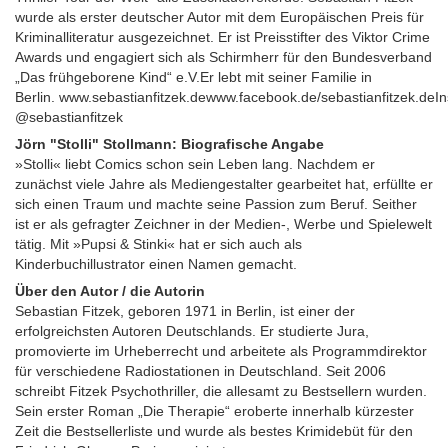
wurde als erster deutscher Autor mit dem Europäischen Preis für
Kriminalliteratur ausgezeichnet. Er ist Preisstifter des Viktor Crime
Awards und engagiert sich als Schirmherr für den Bundesverband
„Das frühgeborene Kind“ e.V.Er lebt mit seiner Familie in
Berlin. www.sebastianfitzek.dewww.facebook.de/sebastianfitzek.deIn
@sebastianfitzek
Jörn "Stolli" Stollmann: Biografische Angabe
»Stolli« liebt Comics schon sein Leben lang. Nachdem er
zunächst viele Jahre als Mediengestalter gearbeitet hat, erfüllte er
sich einen Traum und machte seine Passion zum Beruf. Seither
ist er als gefragter Zeichner in der Medien-, Werbe und Spielewelt
tätig. Mit »Pupsi & Stinki« hat er sich auch als
Kinderbuchillustrator einen Namen gemacht.
Über den Autor / die Autorin
Sebastian Fitzek, geboren 1971 in Berlin, ist einer der
erfolgreichsten Autoren Deutschlands. Er studierte Jura,
promovierte im Urheberrecht und arbeitete als Programmdirektor
für verschiedene Radiostationen in Deutschland. Seit 2006
schreibt Fitzek Psychothriller, die allesamt zu Bestsellern wurden.
Sein erster Roman „Die Therapie“ eroberte innerhalb kürzester
Zeit die Bestsellerliste und wurde als bestes Krimidebüt für den