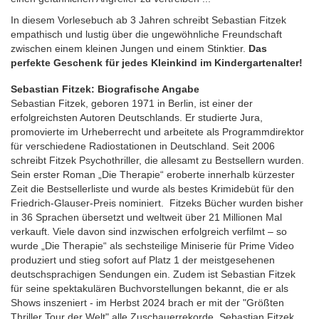
In diesem Vorlesebuch ab 3 Jahren schreibt Sebastian Fitzek
empathisch und lustig über die ungewöhnliche Freundschaft
zwischen einem kleinen Jungen und einem Stinktier.
Das
perfekte Geschenk für jedes Kleinkind im Kindergartenalter!
Sebastian Fitzek: Biografische Angabe
Sebastian Fitzek, geboren 1971 in Berlin, ist einer der
erfolgreichsten Autoren Deutschlands. Er studierte Jura,
promovierte im Urheberrecht und arbeitete als Programmdirektor
für verschiedene Radiostationen in Deutschland. Seit 2006
schreibt Fitzek Psychothriller, die allesamt zu Bestsellern wurden.
Sein erster Roman „Die Therapie“ eroberte innerhalb kürzester
Zeit die Bestsellerliste und wurde als bestes Krimidebüt für den
Friedrich-Glauser-Preis nominiert. Fitzeks Bücher wurden bisher
in 36 Sprachen übersetzt und weltweit über 21 Millionen Mal
verkauft. Viele davon sind inzwischen erfolgreich verfilmt – so
wurde „Die Therapie“ als sechsteilige Miniserie für Prime Video
produziert und stieg sofort auf Platz 1 der meistgesehenen
deutschsprachigen Sendungen ein. Zudem ist Sebastian Fitzek
für seine spektakulären Buchvorstellungen bekannt, die er als
Shows inszeniert - im Herbst 2024 brach er mit der "Größten
Thriller Tour der Welt" alle Zuschauerrekorde. Sebastian Fitzek