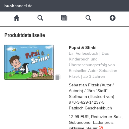
buch
handel.de
Produktdetailseite
Pupsi & Stinki
Ein Vorlesebuch | Das
Kinderbuch und
Überraschungserfolg von
Bestseller-Autor Sebastian
Fitzek | ab 3 Jahren
Sebastian Fitzek
(
Autor /
Autorin
)
/
Jörn "Stolli"
Stollmann
(
Illustriert von
)
978-3-629-14237-5
Pattloch Geschenkbuch
12,99 EUR
,
Reduzierter Satz
,
Gebundener Ladenpreis
inklusive Steuer