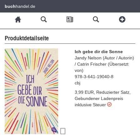
buch
handel.de
Produktdetailseite
Ich gebe dir die Sonne
Jandy Nelson
(
Autor / Autorin
)
/
Catrin Frischer
(
Übersetzt
von
)
978-3-641-19040-8
cbj
3,99 EUR
,
Reduzierter Satz
,
Gebundener Ladenpreis
inklusive Steuer