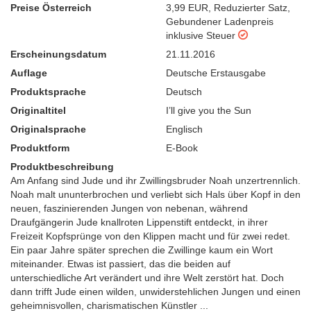
Preise Österreich
3,99 EUR
,
Reduzierter Satz
,
Gebundener Ladenpreis
inklusive Steuer
Erscheinungsdatum
21.11.2016
Auflage
Deutsche Erstausgabe
Produktsprache
Deutsch
Originaltitel
I’ll give you the Sun
Originalsprache
Englisch
Produktform
E-Book
Produktbeschreibung
Am Anfang sind Jude und ihr Zwillingsbruder Noah unzertrennlich.
Noah malt ununterbrochen und verliebt sich Hals über Kopf in den
neuen, faszinierenden Jungen von nebenan, während
Draufgängerin Jude knallroten Lippenstift entdeckt, in ihrer
Freizeit Kopfsprünge von den Klippen macht und für zwei redet.
Ein paar Jahre später sprechen die Zwillinge kaum ein Wort
miteinander. Etwas ist passiert, das die beiden auf
unterschiedliche Art verändert und ihre Welt zerstört hat. Doch
dann trifft Jude einen wilden, unwiderstehlichen Jungen und einen
geheimnisvollen, charismatischen Künstler ...