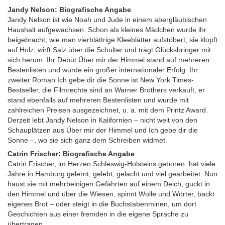
Jandy Nelson: Biografische Angabe
Jandy Nelson ist wie Noah und Jude in einem abergläubischen
Haushalt aufgewachsen. Schon als kleines Mädchen wurde ihr
beigebracht, wie man vierblättrige Kleeblätter aufstöbert; sie klopft
auf Holz, wirft Salz über die Schulter und trägt Glücksbringer mit
sich herum. Ihr Debüt Über mir der Himmel stand auf mehreren
Bestenlisten und wurde ein großer internationaler Erfolg. Ihr
zweiter Roman Ich gebe dir die Sonne ist New York Times-
Bestseller, die Filmrechte sind an Warner Brothers verkauft, er
stand ebenfalls auf mehreren Bestenlisten und wurde mit
zahlreichen Preisen ausgezeichnet, u. a. mit dem Printz Award.
Derzeit lebt Jandy Nelson in Kalifornien – nicht weit von den
Schauplätzen aus Über mir der Himmel und Ich gebe dir die
Sonne –, wo sie sich ganz dem Schreiben widmet.
Catrin Frischer: Biografische Angabe
Catrin Frischer, im Herzen Schleswig-Holsteins geboren, hat viele
Jahre in Hamburg gelernt, gelebt, gelacht und viel gearbeitet. Nun
haust sie mit mehrbeinigen Gefährten auf einem Deich, guckt in
den Himmel und über die Wiesen, spinnt Wolle und Wörter, backt
eigenes Brot – oder steigt in die Buchstabenminen, um dort
Geschichten aus einer fremden in die eigene Sprache zu
übertragen.