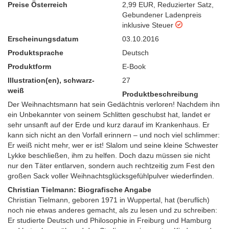
Preise Österreich
2,99 EUR
,
Reduzierter Satz
,
Gebundener Ladenpreis
inklusive Steuer
Erscheinungsdatum
03.10.2016
Produktsprache
Deutsch
Produktform
E-Book
Illustration(en), schwarz-
27
weiß
Produktbeschreibung
Der Weihnachtsmann hat sein Gedächtnis verloren! Nachdem ihn
ein Unbekannter von seinem Schlitten geschubst hat, landet er
sehr unsanft auf der Erde und kurz darauf im Krankenhaus. Er
kann sich nicht an den Vorfall erinnern – und noch viel schlimmer:
Er weiß nicht mehr, wer er ist! Slalom und seine kleine Schwester
Lykke beschließen, ihm zu helfen. Doch dazu müssen sie nicht
nur den Täter entlarven, sondern auch rechtzeitig zum Fest den
großen Sack voller Weihnachtsglücksgefühlpulver wiederfinden.
Christian Tielmann: Biografische Angabe
Christian Tielmann, geboren 1971 in Wuppertal, hat (beruflich)
noch nie etwas anderes gemacht, als zu lesen und zu schreiben:
Er studierte Deutsch und Philosophie in Freiburg und Hamburg