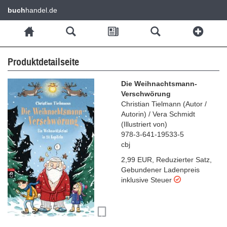
buch
handel.de
Produktdetailseite
Die Weihnachtsmann-
Verschwörung
Christian Tielmann
(
Autor /
Autorin
)
/
Vera Schmidt
(
Illustriert von
)
978-3-641-19533-5
cbj
2,99 EUR
,
Reduzierter Satz
,
Gebundener Ladenpreis
inklusive Steuer