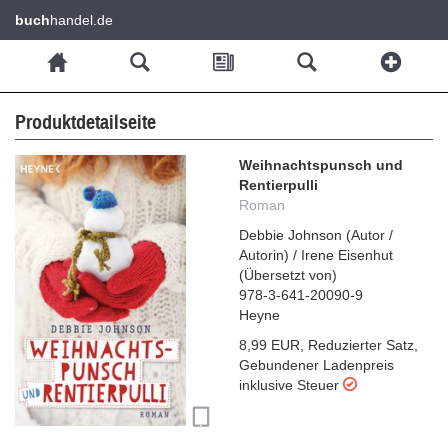
buch
handel.de
Produktdetailseite
Weihnachtspunsch und
Rentierpulli
Roman
Debbie Johnson
(
Autor /
Autorin
)
/
Irene Eisenhut
(
Übersetzt von
)
978-3-641-20090-9
Heyne
8,99 EUR
,
Reduzierter Satz
,
Gebundener Ladenpreis
inklusive Steuer