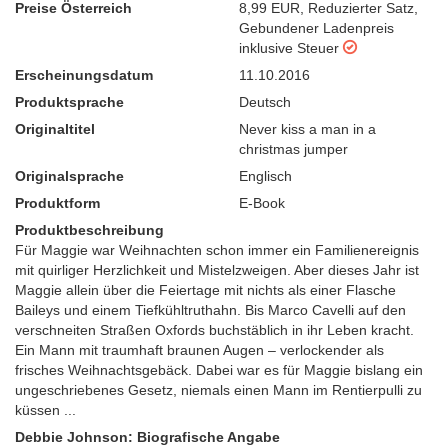
Preise Österreich
8,99 EUR
,
Reduzierter Satz
,
Gebundener Ladenpreis
inklusive Steuer
Erscheinungsdatum
11.10.2016
Produktsprache
Deutsch
Originaltitel
Never kiss a man in a
christmas jumper
Originalsprache
Englisch
Produktform
E-Book
Produktbeschreibung
Für Maggie war Weihnachten schon immer ein Familienereignis
mit quirliger Herzlichkeit und Mistelzweigen. Aber dieses Jahr ist
Maggie allein über die Feiertage mit nichts als einer Flasche
Baileys und einem Tiefkühltruthahn. Bis Marco Cavelli auf den
verschneiten Straßen Oxfords buchstäblich in ihr Leben kracht.
Ein Mann mit traumhaft braunen Augen – verlockender als
frisches Weihnachtsgebäck. Dabei war es für Maggie bislang ein
ungeschriebenes Gesetz, niemals einen Mann im Rentierpulli zu
küssen ...
Debbie Johnson: Biografische Angabe