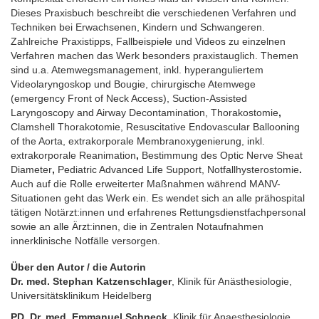
Dieses Praxisbuch beschreibt die verschiedenen Verfahren und
Techniken bei Erwachsenen, Kindern und Schwangeren.
Zahlreiche Praxistipps, Fallbeispiele und Videos zu einzelnen
Verfahren machen das Werk besonders praxistauglich. Themen
sind u.a. Atemwegsmanagement, inkl. hyperanguliertem
Videolaryngoskop und Bougie, chirurgische Atemwege
(emergency Front of Neck Access), Suction-Assisted
Laryngoscopy and Airway Decontamination, Thorakostomie
,
Clamshell Thorakotomie, Resuscitative Endovascular Ballooning
of the Aorta, extrakorporale Membranoxygenierung, inkl.
extrakorporale Reanimation
,
Bestimmung des
Optic Nerve Sheat
Diameter
,
Pediatric Advanced Life Support, Notfallhysterostomie
.
Auch auf die Rolle erweiterter Maßnahmen während MANV-
Situationen geht das Werk ein.
Es wendet sich an alle prähospital
tätigen Notärzt:innen und erfahrenes Rettungsdienstfachpersonal
sowie an alle Ärzt:innen, die in Zentralen Notaufnahmen
innerklinische Notfälle versorgen.
Über den Autor / die Autorin
Dr. med. Stephan Katzenschlager
, Klinik für Anästhesiologie,
Universitätsklinikum Heidelberg
PD. Dr. med. Emmanuel Schneck
, Klinik für Anaesthesiologie,