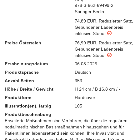
978-3-662-69499-2
Springer Berlin
74,89 EUR
,
Reduzierter Satz
,
Gebundener Ladenpreis
inklusive Steuer
Preise Österreich
76,99 EUR
,
Reduzierter Satz
,
Gebundener Ladenpreis
inklusive Steuer
Erscheinungsdatum
06.08.2025
Produktsprache
Deutsch
Anzahl Seiten
353
Höhe / Breite / Gewicht
H 24 cm / B 16,8 cm / -
Produktform
Hardcover
Illustration(en), farbig
105
Produktbeschreibung
Erweiterte Maßnahmen sind Verfahren, die über die regulären
notfallmedizinischen Basismaßnahmen hinausgehen und für
Patient:innen lebensrettend sein können. Ihre Invasivität und
Komplexität erfordern ein hohes Maß an Wissen und Können.