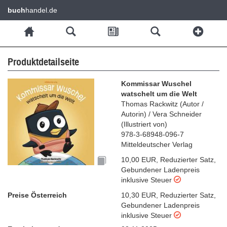
buch
handel.de
Produktdetailseite
Kommissar Wuschel
watschelt um die Welt
Thomas Rackwitz
(
Autor /
Autorin
)
/
Vera Schneider
(
Illustriert von
)
978-3-68948-096-7
Mitteldeutscher Verlag
10,00 EUR
,
Reduzierter Satz
,
Gebundener Ladenpreis
inklusive Steuer
Preise Österreich
10,30 EUR
,
Reduzierter Satz
,
Gebundener Ladenpreis
inklusive Steuer