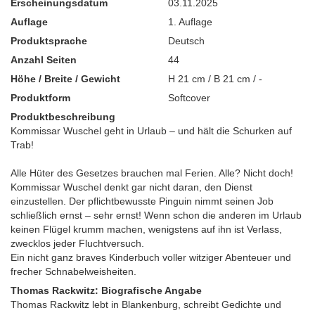
Erscheinungsdatum
03.11.2025
Auflage
1. Auflage
Produktsprache
Deutsch
Anzahl Seiten
44
Höhe / Breite / Gewicht
H 21 cm / B 21 cm / -
Produktform
Softcover
Produktbeschreibung
Kommissar Wuschel geht in Urlaub – und hält die Schurken auf
Trab!
Alle Hüter des Gesetzes brauchen mal Ferien. Alle? Nicht doch!
Kommissar Wuschel denkt gar nicht daran, den Dienst
einzustellen. Der pflichtbewusste Pinguin nimmt seinen Job
schließlich ernst – sehr ernst! Wenn schon die anderen im Urlaub
keinen Flügel krumm machen, wenigstens auf ihn ist Verlass,
zwecklos jeder Fluchtversuch.
Ein nicht ganz braves Kinderbuch voller witziger Abenteuer und
frecher Schnabelweisheiten.
Thomas Rackwitz: Biografische Angabe
Thomas Rackwitz lebt in Blankenburg, schreibt Gedichte und