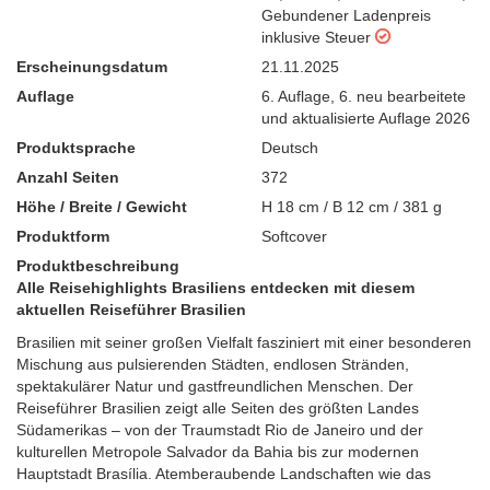
Gebundener Ladenpreis
inklusive Steuer
Erscheinungsdatum
21.11.2025
Auflage
6. Auflage
,
6. neu bearbeitete
und aktualisierte Auflage 2026
Produktsprache
Deutsch
Anzahl Seiten
372
Höhe / Breite / Gewicht
H 18 cm / B 12 cm / 381 g
Produktform
Softcover
Produktbeschreibung
Alle Reisehighlights Brasiliens entdecken mit diesem
aktuellen Reiseführer Brasilien
Brasilien mit seiner großen Vielfalt fasziniert mit einer besonderen
Mischung aus pulsierenden Städten, endlosen Stränden,
spektakulärer Natur und gastfreundlichen Menschen. Der
Reiseführer Brasilien zeigt alle Seiten des größten Landes
Südamerikas – von der Traumstadt Rio de Janeiro und der
kulturellen Metropole Salvador da Bahia bis zur modernen
Hauptstadt Brasília. Atemberaubende Landschaften wie das