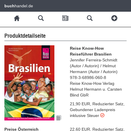
buch
handel.de
Produktdetailseite
Reise Know-How
Reiseführer Brasilien
Jennifer Ferreira-Schmidt
(
Autor / Autorin
)
/
Helmut
Hermann
(
Autor / Autorin
)
978-3-68986-060-8
Reise Know-How Verlag
Helmut Hermann u. Carsten
Blind GbR
21,90 EUR
,
Reduzierter Satz
,
Gebundener Ladenpreis
inklusive Steuer
Preise Österreich
22,60 EUR
,
Reduzierter Satz
,