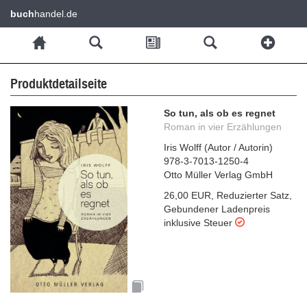
buch
handel.de
Produktdetailseite
So tun, als ob es regnet
Roman in vier Erzählungen
Iris Wolff
(
Autor / Autorin
)
978-3-7013-1250-4
Otto Müller Verlag GmbH
26,00 EUR
,
Reduzierter Satz
,
Gebundener Ladenpreis
inklusive Steuer