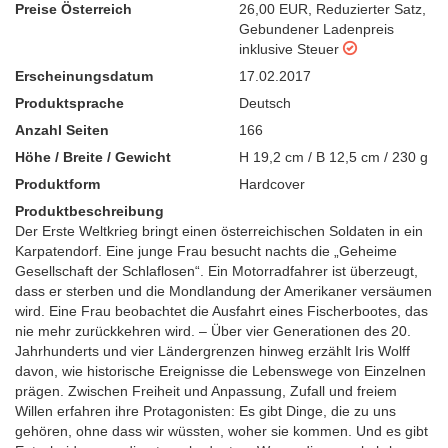
Preise Österreich
26,00 EUR
,
Reduzierter Satz
,
Gebundener Ladenpreis
inklusive Steuer
Erscheinungsdatum
17.02.2017
Produktsprache
Deutsch
Anzahl Seiten
166
Höhe / Breite / Gewicht
H 19,2 cm / B 12,5 cm / 230 g
Produktform
Hardcover
Produktbeschreibung
Der Erste Weltkrieg bringt einen österreichischen Soldaten in ein
Karpatendorf. Eine junge Frau besucht nachts die „Geheime
Gesellschaft der Schlaflosen“. Ein Motorradfahrer ist überzeugt,
dass er sterben und die Mondlandung der Amerikaner versäumen
wird. Eine Frau beobachtet die Ausfahrt eines Fischerbootes, das
nie mehr zurückkehren wird. – Über vier Generationen des 20.
Jahrhunderts und vier Ländergrenzen hinweg erzählt Iris Wolff
davon, wie historische Ereignisse die Lebenswege von Einzelnen
prägen. Zwischen Freiheit und Anpassung, Zufall und freiem
Willen erfahren ihre Protagonisten: Es gibt Dinge, die zu uns
gehören, ohne dass wir wüssten, woher sie kommen. Und es gibt