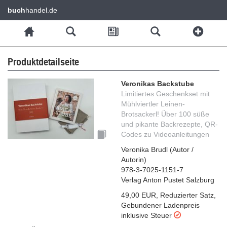
buch
handel.de
Produktdetailseite
Veronikas Backstube
Limitiertes Geschenkset mit
Mühlviertler Leinen-
Brotsackerl! Über 100 süße
und pikante Backrezepte, QR-
Codes zu Videoanleitungen
Veronika Brudl
(
Autor /
Autorin
)
978-3-7025-1151-7
Verlag Anton Pustet Salzburg
49,00 EUR
,
Reduzierter Satz
,
Gebundener Ladenpreis
inklusive Steuer