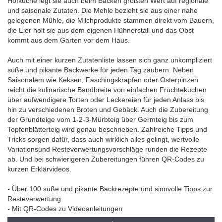
Hofküche legt sie auch beim Backen größten Wert auf regionale
und saisonale Zutaten. Die Mehle bezieht sie aus einer nahe
gelegenen Mühle, die Milchprodukte stammen direkt vom Bauern,
die Eier holt sie aus dem eigenen Hühnerstall und das Obst
kommt aus dem Garten vor dem Haus.
Auch mit einer kurzen Zutatenliste lassen sich ganz unkompliziert
süße und pikante Backwerke für jeden Tag zaubern. Neben
Saisonalem wie Keksen, Faschingskrapfen oder Osterpinzen
reicht die kulinarische Bandbreite von einfachen Früchtekuchen
über aufwendigere Torten oder Leckereien für jeden Anlass bis
hin zu verschiedenen Broten und Gebäck. Auch die Zubereitung
der Grundteige vom 1-2-3-Mürbteig über Germteig bis zum
Topfenblätterteig wird genau beschrieben. Zahlreiche Tipps und
Tricks sorgen dafür, dass auch wirklich alles gelingt, wertvolle
Variationsund Resteverwertungsvorschläge runden die Rezepte
ab. Und bei schwierigeren Zubereitungen führen QR-Codes zu
kurzen Erklärvideos.
- Über 100 süße und pikante Backrezepte und sinnvolle Tipps zur
Resteverwertung
- Mit QR-Codes zu Videoanleitungen