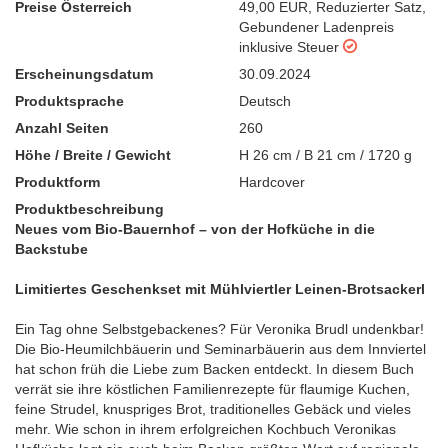
Preise Österreich
49,00 EUR
,
Reduzierter Satz
,
Gebundener Ladenpreis
inklusive Steuer
Erscheinungsdatum
30.09.2024
Produktsprache
Deutsch
Anzahl Seiten
260
Höhe / Breite / Gewicht
H 26 cm / B 21 cm / 1720 g
Produktform
Hardcover
Produktbeschreibung
Neues vom Bio-Bauernhof – von der Hofküche in die
Backstube
Limitiertes Geschenkset mit Mühlviertler Leinen-Brotsackerl
Ein Tag ohne Selbstgebackenes? Für Veronika Brudl undenkbar!
Die Bio-Heumilchbäuerin und Seminarbäuerin aus dem Innviertel
hat schon früh die Liebe zum Backen entdeckt. In diesem Buch
verrät sie ihre köstlichen Familienrezepte für flaumige Kuchen,
feine Strudel, knuspriges Brot, traditionelles Gebäck und vieles
mehr. Wie schon in ihrem erfolgreichen Kochbuch Veronikas