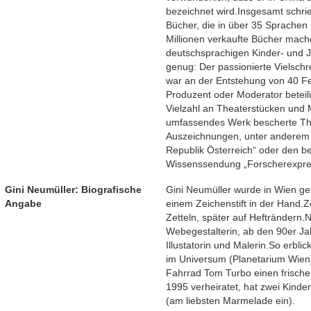
bezeichnet wird.Insgesamt schr
Bücher, die in über 35 Sprachen
Millionen verkaufte Bücher mache
deutschsprachigen Kinder- und 
genug: Der passionierte Vielschr
war an der Entstehung von 40 Fe
Produzent oder Moderator beteil
Vielzahl an Theaterstücken und M
umfassendes Werk bescherte Tho
Auszeichnungen, unter anderem 
Republik Österreich“ oder den b
Wissenssendung „Forscherexpre
Gini Neumüller: Biografische
Gini Neumüller wurde in Wien ge
Angabe
einem Zeichenstift in der Hand.Zei
Zetteln, später auf Hefträndern.
Webegestalterin, ab den 90er Jah
Illustatorin und Malerin.So erbli
im Universum (Planetarium Wien).
Fahrrad Tom Turbo einen frischen
1995 verheiratet, hat zwei Kinde
(am liebsten Marmelade ein).