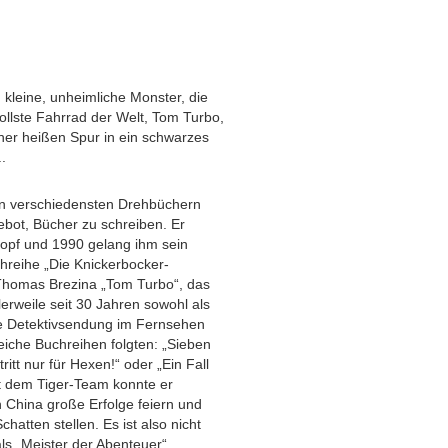
 kleine, unheimliche Monster, die
llste Fahrrad der Welt, Tom Turbo,
iner heißen Spur in ein schwarzes
..
 an verschiedensten Drehbüchern
ot, Bücher zu schreiben. Er
opf und 1990 gelang ihm sein
hreihe „Die Knickerbocker-
 Thomas Brezina „Tom Turbo“, das
tlerweile seit 30 Jahren sowohl als
ive Detektivsendung im Fernsehen
reiche Buchreihen folgten: „Sieben
itt nur für Hexen!“ oder „Ein Fall
it dem Tiger-Team konnte er
n China große Erfolge feiern und
chatten stellen. Es ist also nicht
als „Meister der Abenteuer“