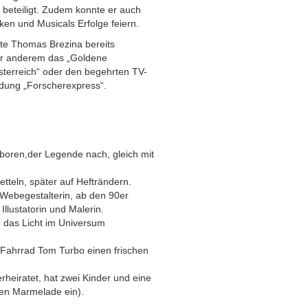
 beteiligt. Zudem konnte er auch
ken und Musicals Erfolge feiern.
e Thomas Brezina bereits
er anderem das „Goldene
sterreich“ oder den begehrten TV-
dung „Forscherexpress“.
boren,der Legende nach, gleich mit
Zetteln, später auf Hefträndern.
Webegestalterin, ab den 90er
Illustatorin und Malerin.
, das Licht im Universum
en Fahrrad Tom Turbo einen frischen
erheiratet, hat zwei Kinder und eine
ten Marmelade ein).