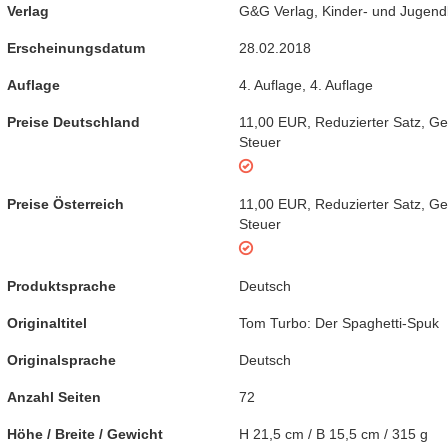
Verlag
G&G Verlag, Kinder- und Jugen
Erscheinungsdatum
28.02.2018
Auflage
4. Auflage
,
4. Auflage
Preise Deutschland
11,00 EUR
,
Reduzierter Satz
,
Ge
Steuer
Preise Österreich
11,00 EUR
,
Reduzierter Satz
,
Ge
Steuer
Produktsprache
Deutsch
Originaltitel
Tom Turbo: Der Spaghetti-Spuk
Originalsprache
Deutsch
Anzahl Seiten
72
Höhe / Breite / Gewicht
H 21,5 cm / B 15,5 cm / 315 g