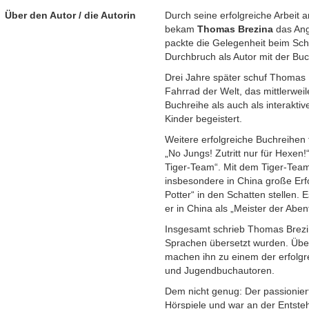
Über den Autor / die Autorin
Durch seine erfolgreiche Arbeit
bekam
Thomas Brezina
das Ang
packte die Gelegenheit beim Sch
Durchbruch als Autor mit der Bu
Drei Jahre später schuf Thomas B
Fahrrad der Welt, das mittlerweil
Buchreihe als auch als interakt
Kinder begeistert.
Weitere erfolgreiche Buchreihen 
„No Jungs! Zutritt nur für Hexen!“
Tiger-Team“. Mit dem Tiger-Team
insbesondere in China große Erfo
Potter“ in den Schatten stellen. E
er in China als „Meister der Aben
Insgesamt schrieb Thomas Brezin
Sprachen übersetzt wurden. Über
machen ihn zu einem der erfolgr
und Jugendbuchautoren.
Dem nicht genug: Der passionier
Hörspiele und war an der Entst