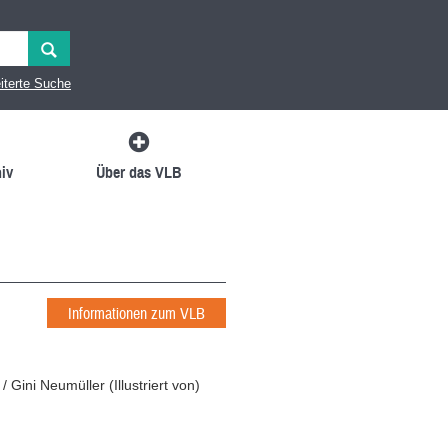
iterte Suche
iv
Über das VLB
Informationen zum VLB
/
Gini Neumüller
(
Illustriert von
)