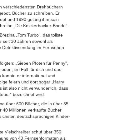
 an verschiedensten Drehbüchern
ebot, Bücher zu schreiben. Er
opf und 1990 gelang ihm sein
chreihe „Die Knickerbocker-Bande“.
rezina „Tom Turbo“, das tollste
e seit 30 Jahren sowohl als
ive Detektivsendung im Fernsehen
folgten: „Sieben Pfoten für Penny“,
 oder „Ein Fall für dich und das
 konnte er international und
lge feiern und dort sogar „Harry
s ist also nicht verwunderlich, dass
teuer“ bezeichnet wird.
a über 600 Bücher, die in über 35
 40 Millionen verkaufte Bücher
eichsten deutschsprachigen Kinder-
te Vielschreiber schuf über 350
ehung von 40 Fernsehformaten als