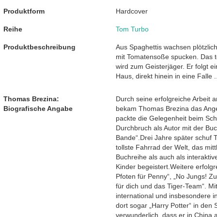
Produktform
Hardcover
Reihe
Tom Turbo
Produktbeschreibung
Aus Spaghettis wachsen plötzlich
mit Tomatensoße spucken. Das to
wird zum Geisterjäger. Er folgt e
Haus, direkt hinein in eine Falle .
Thomas Brezina:
Durch seine erfolgreiche Arbeit
Biografische Angabe
bekam Thomas Brezina das Angeb
packte die Gelegenheit beim Sch
Durchbruch als Autor mit der Buc
Bande“.Drei Jahre später schuf
tollste Fahrrad der Welt, das mit
Buchreihe als auch als interakt
Kinder begeistert.Weitere erfolg
Pfoten für Penny“, „No Jungs! Zutr
für dich und das Tiger-Team“. M
international und insbesondere i
dort sogar „Harry Potter“ in den S
verwunderlich, dass er in China 