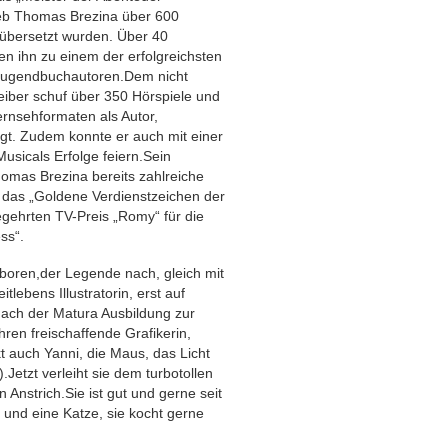
ieb Thomas Brezina über 600
 übersetzt wurden. Über 40
n ihn zu einem der erfolgreichsten
Jugendbuchautoren.Dem nicht
eiber schuf über 350 Hörspiele und
rnsehformaten als Autor,
igt. Zudem konnte er auch mit einer
usicals Erfolge feiern.Sein
mas Brezina bereits zahlreiche
das „Goldene Verdienstzeichen der
egehrten TV-Preis „Romy“ für die
ss“.
boren,der Legende nach, gleich mit
tlebens Illustratorin, erst auf
Nach der Matura Ausbildung zur
ren freischaffende Grafikerin,
ckt auch Yanni, die Maus, das Licht
Jetzt verleiht sie dem turbotollen
 Anstrich.Sie ist gut und gerne seit
r und eine Katze, sie kocht gerne