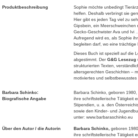
Produktbeschreibung
Sophie möchte unbedingt Tierärz
helfen. Deshalb verbringt sie gerne
Hier gibt es jeden Tag viel zu se
Gipsbein, ein Meerschweinchen 
Gecko-Geschwister Ava und Ivi 
Aufregend wird es, als Sophie i
begleiten darf, wo eine trächtige 
Dieses Buch ist speziell auf die
abgestimmt. Der
G&G Lesezug
strukturierten Texten, verständl
altersgerechten Geschichten – m
motiviertes und selbstbewusstes
Barbara Schinko:
Barbara Schinko, geboren 1980, le
Biografische Angabe
ihre schriftstellerische Tätigkeit
Stipendien, u. a. den Österreic
sowie den Kinder- und Jugendbu
unter: www.barbaraschinko.eu
Über den Autor / die Autorin
Barbara Schinko,
geboren 1980, 
ihre schriftstellerische Tätigkeit