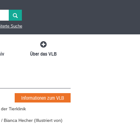
iterte Suche
iv
Über das VLB
Informationen zum VLB
er Tierklinik
/
Bianca Hecher
(
Illustriert von
)