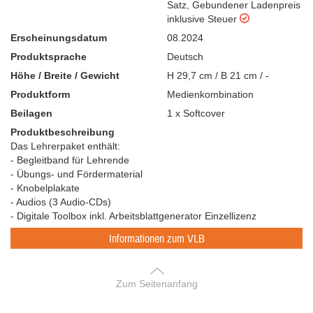
Satz
,
Gebundener Ladenpreis
inklusive Steuer
Erscheinungsdatum
08.2024
Produktsprache
Deutsch
Höhe / Breite / Gewicht
H 29,7 cm / B 21 cm / -
Produktform
Medienkombination
Beilagen
1
x
Softcover
Produktbeschreibung
Das Lehrerpaket enthält:
- Begleitband für Lehrende
- Übungs- und Fördermaterial
- Knobelplakate
- Audios (3 Audio-CDs)
- Digitale Toolbox inkl. Arbeitsblattgenerator Einzellizenz
Informationen zum VLB
Zum Seitenanfang