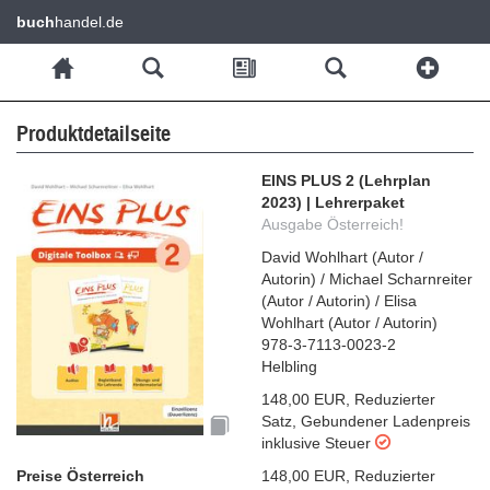
buch
handel.de
Produktdetailseite
EINS PLUS 2 (Lehrplan
2023) | Lehrerpaket
Ausgabe Österreich!
David Wohlhart
(
Autor /
Autorin
)
/
Michael Scharnreiter
(
Autor / Autorin
)
/
Elisa
Wohlhart
(
Autor / Autorin
)
978-3-7113-0023-2
Helbling
148,00 EUR
,
Reduzierter
Satz
,
Gebundener Ladenpreis
inklusive Steuer
Preise Österreich
148,00 EUR
,
Reduzierter