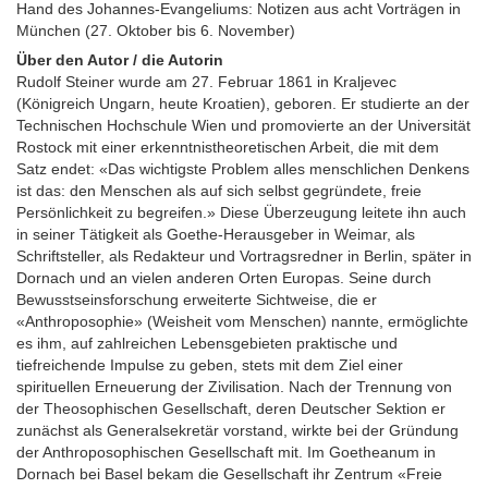
Hand des Johannes-Evangeliums: Notizen aus acht Vorträgen in
München (27. Oktober bis 6. November)
Über den Autor / die Autorin
Rudolf Steiner wurde am 27. Februar 1861 in Kraljevec
(Königreich Ungarn, heute Kroatien), geboren. Er studierte an der
Technischen Hochschule Wien und promovierte an der Universität
Rostock mit einer erkenntnistheoretischen Arbeit, die mit dem
Satz endet: «Das wichtigste Problem alles menschlichen Denkens
ist das: den Menschen als auf sich selbst gegründete, freie
Persönlichkeit zu begreifen.» Diese Überzeugung leitete ihn auch
in seiner Tätigkeit als Goethe-Herausgeber in Weimar, als
Schriftsteller, als Redakteur und Vortragsredner in Berlin, später in
Dornach und an vielen anderen Orten Europas. Seine durch
Bewusstseinsforschung erweiterte Sichtweise, die er
«Anthroposophie» (Weisheit vom Menschen) nannte, ermöglichte
es ihm, auf zahlreichen Lebensgebieten praktische und
tiefreichende Impulse zu geben, stets mit dem Ziel einer
spirituellen Erneuerung der Zivilisation. Nach der Trennung von
der Theosophischen Gesellschaft, deren Deutscher Sektion er
zunächst als Generalsekretär vorstand, wirkte bei der Gründung
der Anthroposophischen Gesellschaft mit. Im Goetheanum in
Dornach bei Basel bekam die Gesellschaft ihr Zentrum «Freie