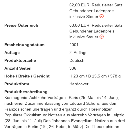
62,00 EUR
,
Reduzierter Satz
,
Gebundener Ladenpreis
inklusive Steuer
Preise Österreich
63,80 EUR
,
Reduzierter Satz
,
Gebundener Ladenpreis
inklusive Steuer
Erscheinungsdatum
2001
Auflage
2. Auflage
Produktsprache
Deutsch
Anzahl Seiten
336
Höhe / Breite / Gewicht
H 23 cm / B 15,5 cm / 578 g
Produktform
Hardcover
Produktbeschreibung
Kosmogonie: Achtzehn Vorträge in Paris (25. Mai bis 14. Juni),
nach einer Zusammenfassung von Edouard Schuré, aus dem
Französischen übertragen und ergänzt durch Hörernotizen
Populärer Okkultismus: Notizen aus vierzehn Vorträgen in Leipzig
(28. Juni bis 11. Juli) Das Johannes-Evangelium: Notizen aus drei
Vorträgen in Berlin (19., 26. Febr., 5. März) Die Theosophie an