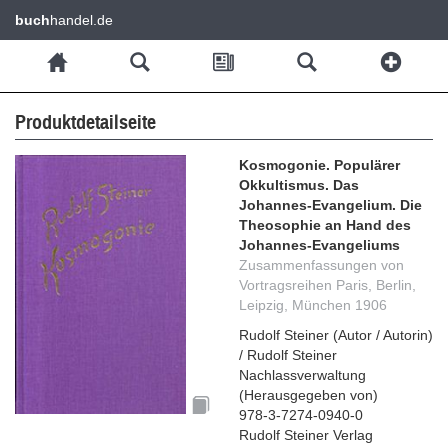
buch
handel.de
Produktdetailseite
Kosmogonie. Populärer
Okkultismus. Das
Johannes-Evangelium. Die
Theosophie an Hand des
Johannes-Evangeliums
Zusammenfassungen von
Vortragsreihen Paris, Berlin,
Leipzig, München 1906
Rudolf Steiner
(
Autor / Autorin
)
/
Rudolf Steiner
Nachlassverwaltung
(
Herausgegeben von
)
978-3-7274-0940-0
Rudolf Steiner Verlag