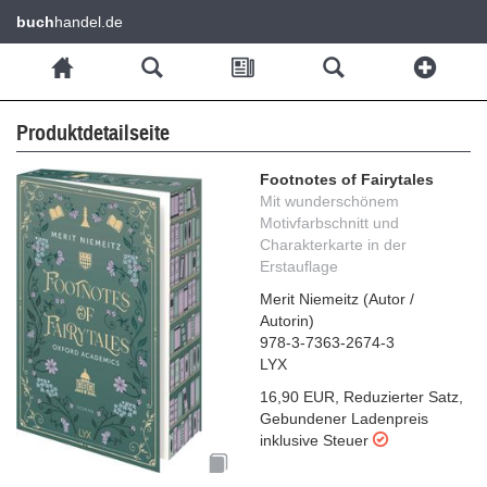
buch
handel.de
Produktdetailseite
Footnotes of Fairytales
Mit wunderschönem
Motivfarbschnitt und
Charakterkarte in der
Erstauflage
Merit Niemeitz
(
Autor /
Autorin
)
978-3-7363-2674-3
LYX
16,90 EUR
,
Reduzierter Satz
,
Gebundener Ladenpreis
inklusive Steuer