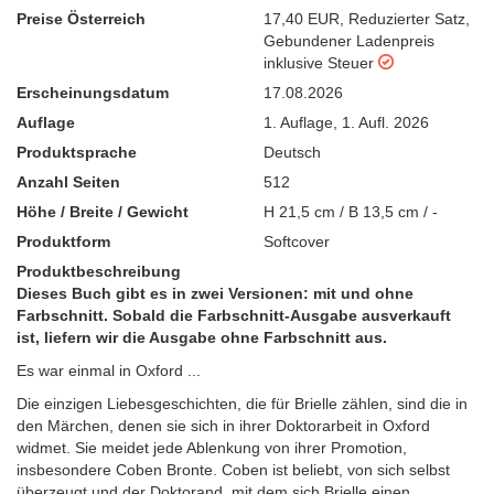
Preise Österreich
17,40 EUR
,
Reduzierter Satz
,
Gebundener Ladenpreis
inklusive Steuer
Erscheinungsdatum
17.08.2026
Auflage
1. Auflage
,
1. Aufl. 2026
Produktsprache
Deutsch
Anzahl Seiten
512
Höhe / Breite / Gewicht
H 21,5 cm / B 13,5 cm / -
Produktform
Softcover
Produktbeschreibung
Dieses Buch gibt es in zwei Versionen: mit und ohne
Farbschnitt. Sobald die Farbschnitt-Ausgabe ausverkauft
ist, liefern wir die Ausgabe ohne Farbschnitt aus.
Es war einmal in Oxford ...
Die einzigen Liebesgeschichten, die für Brielle zählen, sind die in
den Märchen, denen sie sich in ihrer Doktorarbeit in Oxford
widmet. Sie meidet jede Ablenkung von ihrer Promotion,
insbesondere Coben Bronte. Coben ist beliebt, von sich selbst
überzeugt und der Doktorand, mit dem sich Brielle einen