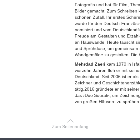
Fotografin und hat für Film, Thea
Bilder gemacht. Zum Schreiben k
schönen Zufall. Ihr erstes Sche
wurde für den Deutsch-Französis
nominiert und vom Deutschlandfu
Freude am Gestalten und Erzähl
an Hauswände. Heute tauscht sie
und Sprühdose, um gemeinsam m
Wandgemälde zu gestalten. Die b
Mehrdad Zaeri
kam 1970 in Isfah
vierzehn Jahren floh er mit seine
Deutschland. Seit 2006 ist er als
Zeichner und Geschichtenerzähl
tätig.2016 gründete er mit seine
das ›Duo Sourati‹, um Zeichnun
von großen Häusern zu sprühen
Zum Seitenanfang