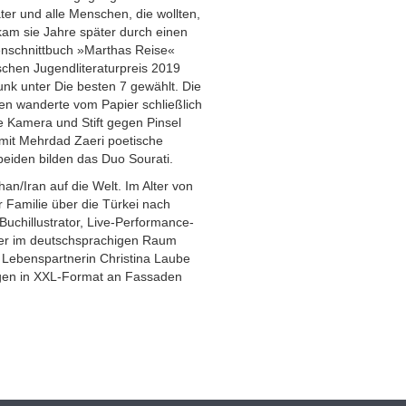
ter und alle Menschen, die wollten,
am sie Jahre später durch einen
renschnittbuch »Marthas Reise«
chen Jugendliteraturpreis 2019
nk unter Die besten 7 gewählt. Die
en wanderte vom Papier schließlich
 Kamera und Stift gegen Pinsel
it Mehrdad Zaeri poetische
eiden bilden das Duo Sourati.
an/Iran auf die Welt. Im Alter von
r Familie über die Türkei nach
 Buchillustrator, Live-Performance-
er im deutschsprachigen Raum
r Lebenspartnerin Christina Laube
gen in XXL-Format an Fassaden
.