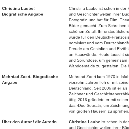
Christina Laube:
Christina Laube ist schon in der 
Biografische Angabe
und Geschichtenwelten ihrer Bü
Fotografin und hat für Film, Thea
Bilder gemacht. Zum Schreiben k
schönen Zufall. Ihr erstes Sche
wurde für den Deutsch-Französis
nominiert und vom Deutschlandfu
Freude am Gestalten und Erzähl
an Hauswände. Heute tauscht sie
und Sprühdose, um gemeinsam m
Wandgemälde zu gestalten. Die b
Mehrdad Zaeri: Biografische
Mehrdad Zaeri kam 1970 in Isfaha
Angabe
vierzehn Jahren floh er mit seine
Deutschland. Seit 2006 ist er als
Zeichner und Geschichtenerzähl
tätig.2016 gründete er mit seine
das ›Duo Sourati‹, um Zeichnun
von großen Häusern zu sprühen
Über den Autor / die Autorin
Christina Laube
ist schon in der
und Geschichtenwelten ihrer Bü