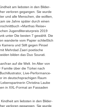
Kindheit am liebsten in den Bilder-
cher verloren gegangen. Sie wurde
ter und alle Menschen, die wollten,
am sie Jahre später durch einen
renschnittbuch »Marthas Reise«
chen Jugendliteraturpreis 2019
nk unter Die besten 7 gewählt. Die
en wanderte vom Papier schließlich
 Kamera und Stift gegen Pinsel
it Mehrdad Zaeri poetische
eiden bilden das Duo Sourati.
n/Iran auf die Welt. Im Alter von
r Familie über die Türkei nach
 Buchillustrator, Live-Performance-
er im deutschsprachigen Raum
r Lebenspartnerin Christina Laube
gen in XXL-Format an Fassaden
.
 Kindheit am liebsten in den Bilder-
cher verloren gegangen. Sie wurde