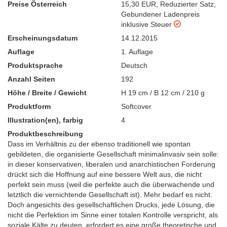
Preise Österreich
15,30 EUR
,
Reduzierter Satz
,
Gebundener Ladenpreis
inklusive Steuer
Erscheinungsdatum
14.12.2015
Auflage
1. Auflage
Produktsprache
Deutsch
Anzahl Seiten
192
Höhe / Breite / Gewicht
H 19 cm / B 12 cm / 210 g
Produktform
Softcover
Illustration(en), farbig
4
Produktbeschreibung
Dass im Verhältnis zu der ebenso traditionell wie spontan
gebildeten, die organisierte Gesellschaft minimalinvasiv sein solle:
in dieser konservativen, liberalen und anarchistischen Forderung
drückt sich die Hoffnung auf eine bessere Welt aus, die nicht
perfekt sein muss (weil die perfekte auch die überwachende und
letztlich die vernichtende Gesellschaft ist). Mehr bedarf es nicht.
Doch angesichts des gesellschaftlichen Drucks, jede Lösung, die
nicht die Perfektion im Sinne einer totalen Kontrolle verspricht, als
soziale Kälte zu deuten, erfordert es eine große theoretische und