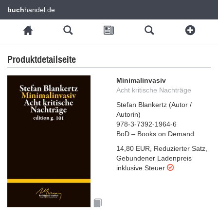
buch
handel.de
Produktdetailseite
Minimalinvasiv
Acht kritische Nachträge
Stefan Blankertz
(
Autor /
Autorin
)
978-3-7392-1964-6
BoD – Books on Demand
14,80 EUR
,
Reduzierter Satz
,
Gebundener Ladenpreis
inklusive Steuer