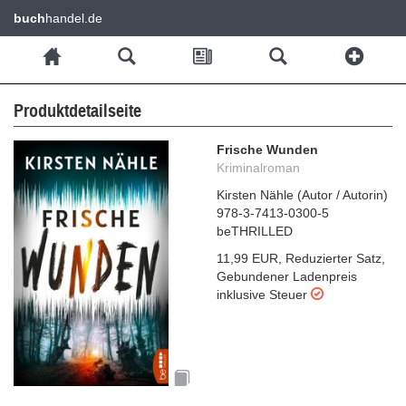
buch
handel.de
Produktdetailseite
Frische Wunden
Kriminalroman
Kirsten Nähle
(
Autor / Autorin
)
978-3-7413-0300-5
beTHRILLED
11,99 EUR
,
Reduzierter Satz
,
Gebundener Ladenpreis
inklusive Steuer