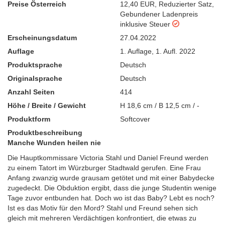
Preise Österreich
12,40 EUR
,
Reduzierter Satz
,
Gebundener Ladenpreis
inklusive Steuer
Erscheinungsdatum
27.04.2022
Auflage
1. Auflage
,
1. Aufl. 2022
Produktsprache
Deutsch
Originalsprache
Deutsch
Anzahl Seiten
414
Höhe / Breite / Gewicht
H 18,6 cm / B 12,5 cm / -
Produktform
Softcover
Produktbeschreibung
Manche Wunden heilen nie
Die Hauptkommissare Victoria Stahl und Daniel Freund werden
zu einem Tatort im Würzburger Stadtwald gerufen. Eine Frau
Anfang zwanzig wurde grausam getötet und mit einer Babydecke
zugedeckt. Die Obduktion ergibt, dass die junge Studentin wenige
Tage zuvor entbunden hat. Doch wo ist das Baby? Lebt es noch?
Ist es das Motiv für den Mord? Stahl und Freund sehen sich
gleich mit mehreren Verdächtigen konfrontiert, die etwas zu