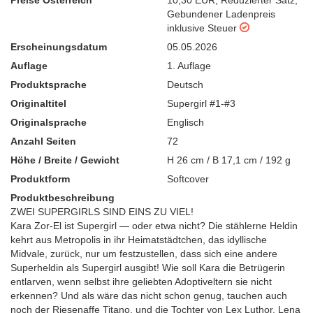
Preise Österreich
10,30 EUR
,
Reduzierter Satz
,
Gebundener Ladenpreis
inklusive Steuer
Erscheinungsdatum
05.05.2026
Auflage
1. Auflage
Produktsprache
Deutsch
Originaltitel
Supergirl #1-#3
Originalsprache
Englisch
Anzahl Seiten
72
Höhe / Breite / Gewicht
H 26 cm / B 17,1 cm / 192 g
Produktform
Softcover
Produktbeschreibung
ZWEI SUPERGIRLS SIND EINS ZU VIEL!
Kara Zor-El ist Supergirl — oder etwa nicht? Die stählerne Heldin
kehrt aus Metropolis in ihr Heimatstädtchen, das idyllische
Midvale, zurück, nur um festzustellen, dass sich eine andere
Superheldin als Supergirl ausgibt! Wie soll Kara die Betrügerin
entlarven, wenn selbst ihre geliebten Adoptiveltern sie nicht
erkennen? Und als wäre das nicht schon genug, tauchen auch
noch der Riesenaffe Titano, und die Tochter von Lex Luthor, Lena