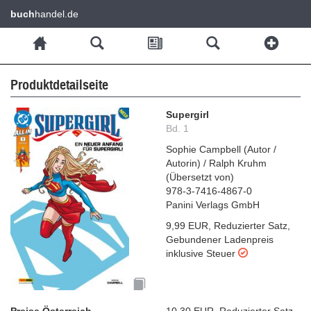
buch
handel.de
Produktdetailseite
Supergirl
Bd. 1
Sophie Campbell
(
Autor /
Autorin
)
/
Ralph Kruhm
(
Übersetzt von
)
978-3-7416-4867-0
Panini Verlags GmbH
9,99 EUR
,
Reduzierter Satz
,
Gebundener Ladenpreis
inklusive Steuer