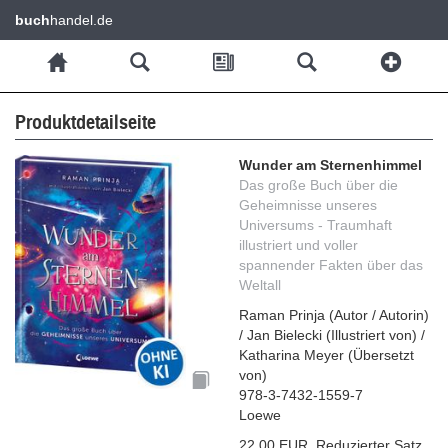
buch
handel.de
Produktdetailseite
Wunder am Sternenhimmel
Das große Buch über die
Geheimnisse unseres
Universums - Traumhaft
illustriert und voller
spannender Fakten über das
Weltall
Raman Prinja
(
Autor / Autorin
)
/
Jan Bielecki
(
Illustriert von
)
/
Katharina Meyer
(
Übersetzt
von
)
978-3-7432-1559-7
Loewe
22,00 EUR
,
Reduzierter Satz
,