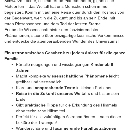
Schwarze Löcher, schimmernde Planetennebel, gigantische
Meteoriten – das Weltall hat uns Menschen schon immer
begeistert. Komm mit auf eine Reise quer durch den Kosmos von
der Gegenwart, weit in die Zukunft und bis an sein Ende, mit
roten Riesensonnen und dem Tod der letzten Sterne.
Erlebe die Wissenschaft hinter den faszinierendsten
Phänomenen, staune über einzigartige kosmische Vorkommnisse
und entdecke die atemberaubenden Wunder des Universums!
Ein astronomisches Geschenk zu jedem Anlass für die ganze
Familie
Für alle neugierigen und wissbegierigen
Kinder ab 8
Jahren
Macht komplexe
wissenschaftliche Phänomene
leicht
greifbar und verständlich
Klare und
ansprechende Texte
in kleinen Portionen
Reise in die Zukunft unseres Weltalls
und bis an sein
Ende
Gibt
praktische Tipps
für die Erkundung des Himmels
ohne technische Hilfsmittel
Perfekt für alle zukünftigen Astronom*innen – nach dieser
Lektüre der Traumjob!
Wunderschöne und
faszinierende Farbillustrationen