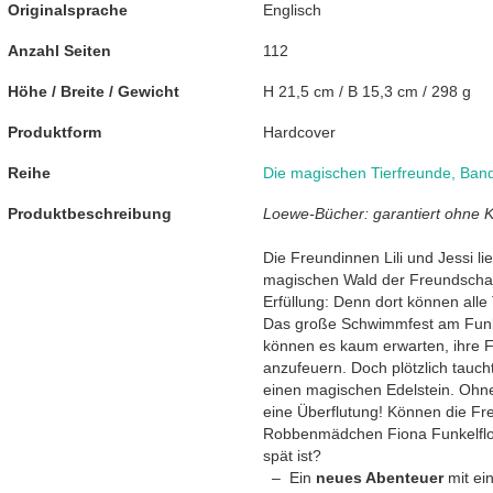
Originalsprache
Englisch
Anzahl Seiten
112
Höhe / Breite / Gewicht
H 21,5 cm / B 15,3 cm / 298 g
Produktform
Hardcover
Reihe
Die magischen Tierfreunde
,
Band
Produktbeschreibung
Loewe-Bücher: garantiert ohne K
Die Freundinnen Lili und Jessi lie
magischen Wald der Freundschaf
Erfüllung: Denn dort können alle
Das große Schwimmfest am Funkel
können es kaum erwarten, ihre 
anzufeuern. Doch plötzlich taucht
einen magischen Edelstein. Ohne
eine Überflutung! Können die F
Robbenmädchen Fiona Funkelflos
spät ist?
Ein
neues Abenteuer
mit e