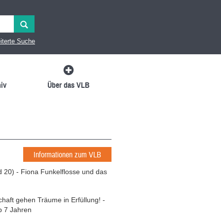
iterte Suche
iv
Über das VLB
Informationen zum VLB
 20) - Fiona Funkelflosse und das
aft gehen Träume in Erfüllung! -
b 7 Jahren