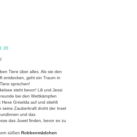
: 20
I
ben Tiere über alles. Als sie den
t entdecken, geht ein Traum in
 Tiere sprechen!
see steht bevor! Lili und Jessi
Freunde bei den Wettkämpfen
 Hexe Griselda auf und stiehlt
 seine Zauberkraft droht der Insel
reundinnen und das
se das Juwel finden, bevor es zu
inem süßen
Robbenmädchen