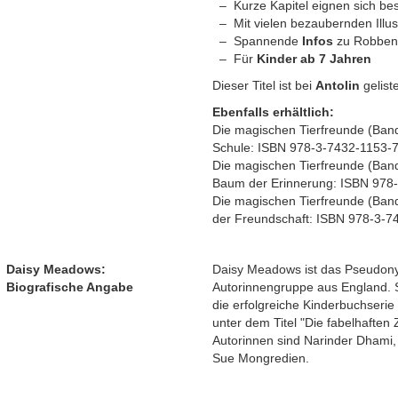
Kurze Kapitel eignen sich be
Mit vielen bezaubernden Illus
Spannende
Infos
zu Robben 
Für
Kinder ab 7 Jahren
Dieser Titel ist bei
Antolin
geliste
Ebenfalls erhältlich:
Die magischen Tierfreunde (Band
Schule: ISBN 978-3-7432-1153-
Die magischen Tierfreunde (Ban
Baum der Erinnerung: ISBN 978
Die magischen Tierfreunde (Band 
der Freundschaft: ISBN 978-3-7
Daisy Meadows:
Daisy Meadows ist das Pseudony
Biografische Angabe
Autorinnengruppe aus England. S
die erfolgreiche Kinderbuchserie
unter dem Titel "Die fabelhaften 
Autorinnen sind Narinder Dhami
Sue Mongredien.