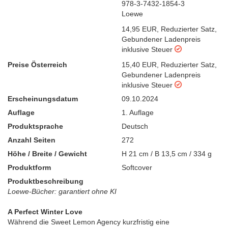
978-3-7432-1854-3
Loewe
14,95 EUR
,
Reduzierter Satz
,
Gebundener Ladenpreis
inklusive Steuer
Preise Österreich
15,40 EUR
,
Reduzierter Satz
,
Gebundener Ladenpreis
inklusive Steuer
Erscheinungsdatum
09.10.2024
Auflage
1. Auflage
Produktsprache
Deutsch
Anzahl Seiten
272
Höhe / Breite / Gewicht
H 21 cm / B 13,5 cm / 334 g
Produktform
Softcover
Produktbeschreibung
Loewe-Bücher: garantiert ohne KI
A Perfect Winter Love
Während die Sweet Lemon Agency kurzfristig eine