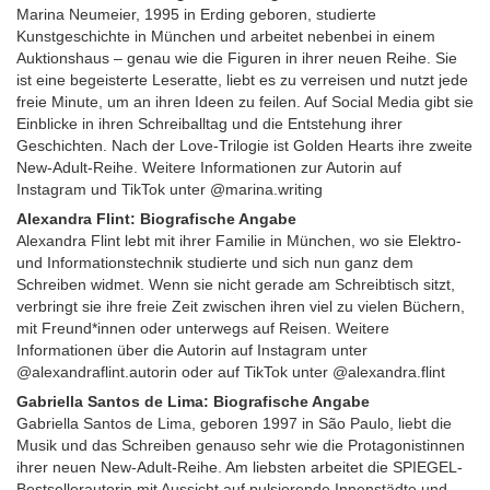
Marina Neumeier, 1995 in Erding geboren, studierte
Kunstgeschichte in München und arbeitet nebenbei in einem
Auktionshaus – genau wie die Figuren in ihrer neuen Reihe. Sie
ist eine begeisterte Leseratte, liebt es zu verreisen und nutzt jede
freie Minute, um an ihren Ideen zu feilen. Auf Social Media gibt sie
Einblicke in ihren Schreiballtag und die Entstehung ihrer
Geschichten. Nach der Love-Trilogie ist Golden Hearts ihre zweite
New-Adult-Reihe. Weitere Informationen zur Autorin auf
Instagram und TikTok unter @marina.writing
Alexandra Flint: Biografische Angabe
Alexandra Flint lebt mit ihrer Familie in München, wo sie Elektro-
und Informationstechnik studierte und sich nun ganz dem
Schreiben widmet. Wenn sie nicht gerade am Schreibtisch sitzt,
verbringt sie ihre freie Zeit zwischen ihren viel zu vielen Büchern,
mit Freund*innen oder unterwegs auf Reisen. Weitere
Informationen über die Autorin auf Instagram unter
@alexandraflint.autorin oder auf TikTok unter @alexandra.flint
Gabriella Santos de Lima: Biografische Angabe
Gabriella Santos de Lima, geboren 1997 in São Paulo, liebt die
Musik und das Schreiben genauso sehr wie die Protagonistinnen
ihrer neuen New-Adult-Reihe. Am liebsten arbeitet die SPIEGEL-
Bestsellerautorin mit Aussicht auf pulsierende Innenstädte und