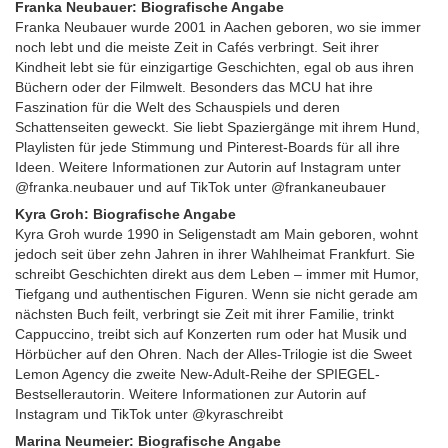
Franka Neubauer: Biografische Angabe
Franka Neubauer wurde 2001 in Aachen geboren, wo sie immer
noch lebt und die meiste Zeit in Cafés verbringt. Seit ihrer
Kindheit lebt sie für einzigartige Geschichten, egal ob aus ihren
Büchern oder der Filmwelt. Besonders das MCU hat ihre
Faszination für die Welt des Schauspiels und deren
Schattenseiten geweckt. Sie liebt Spaziergänge mit ihrem Hund,
Playlisten für jede Stimmung und Pinterest-Boards für all ihre
Ideen. Weitere Informationen zur Autorin auf Instagram unter
@franka.neubauer und auf TikTok unter @frankaneubauer
Kyra Groh: Biografische Angabe
Kyra Groh wurde 1990 in Seligenstadt am Main geboren, wohnt
jedoch seit über zehn Jahren in ihrer Wahlheimat Frankfurt. Sie
schreibt Geschichten direkt aus dem Leben – immer mit Humor,
Tiefgang und authentischen Figuren. Wenn sie nicht gerade am
nächsten Buch feilt, verbringt sie Zeit mit ihrer Familie, trinkt
Cappuccino, treibt sich auf Konzerten rum oder hat Musik und
Hörbücher auf den Ohren. Nach der Alles-Trilogie ist die Sweet
Lemon Agency die zweite New-Adult-Reihe der SPIEGEL-
Bestsellerautorin. Weitere Informationen zur Autorin auf
Instagram und TikTok unter @kyraschreibt
Marina Neumeier: Biografische Angabe