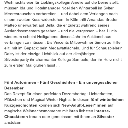
Weihnachtsfeier für Lieblingskollegin Amelie auf die Beine stellt,
müssen Ida und Hotelmanager Noel den Winterball im Sylter
Meeresrauschen vorbereiten – und dabei dem Verlangen nach
einem zweiten Kuss widerstehen. In Köln trifft Amandas Bruder
Matteo unerwartet auf Bella, die er zuletzt während seines
Auslandssemesters gesehen – und nie vergessen – hat. Lucia
wiederum scheint Heiligabend dieses Jahr im Auktionshaus
verbringen zu müssen. Bis Vincents Mitbewohner Simon zu Hilfe
eilt, mit im Gepäck: sein Megawattlächeln. Und für Schauspielerin
Daisy ist der einzige Lichtblick auf der diesjährigen
Silvesterparty ihr charmanter Kollege Samuele, der ihr Herz nicht
zum ersten Mal glühen lässt ...
Fünf Autorinnen - Fünf Geschichten - Ein unvergesslicher
Dezember
Das Rezept für einen perfekten Dezembertag: Lichterketten,
Plätzchen und Magical Winter Nights. In diesen
fünf winterlichen
Kurzgeschichten
können sich
New-Adult-Leser*innen
auf
magische Weihnachtsmomente mit ihren liebsten
Intense-
Charakteren
freuen oder gemeinsam mit ihnen an
Silvester
anstoßen.