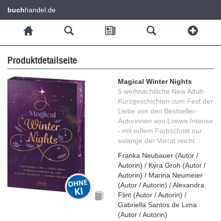
buch
handel.de
Produktdetailseite
Magical Winter Nights
5 weihnachtliche New Adult-
Kurzgeschichten zum Fest der
Liebe von den Bestseller-
Autorinnen von Loewe Intense
- mit edlem Farbschnitt nur
solange der Vorrat reicht
Franka Neubauer
(
Autor /
Autorin
)
/
Kyra Groh
(
Autor /
Autorin
)
/
Marina Neumeier
(
Autor / Autorin
)
/
Alexandra
Flint
(
Autor / Autorin
)
/
Gabriella Santos de Lima
(
Autor / Autorin
)