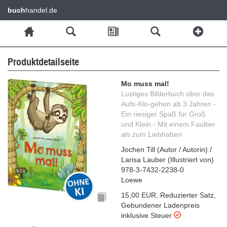
buch
handel.de
Produktdetailseite
Mo muss mal!
Lustiges Bilderbuch über das
Aufs-Klo-gehen ab 3 Jahren -
Ein riesiger Spaß für Groß
und Klein - Mit einem Faultier
als zum Liebhaben
Jochen Till
(
Autor / Autorin
)
/
Larisa Lauber
(
Illustriert von
)
978-3-7432-2238-0
Loewe
15,00 EUR
,
Reduzierter Satz
,
Gebundener Ladenpreis
inklusive Steuer