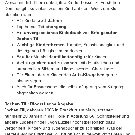
Weise und hilft Eltern dabei, ihre Kinder besser zu verstehen.
Denn es gibt so vieles, was ein Kind auf dem Weg zum Klo
ablenken kann …
Für Kinder
ab 3 Jahren
Topthema:
Toilettengang
Ein
unvergessliches Bilderbuch
von
Erfolgsautor
Jochen Till
Wichtige Kinderthemen
: Familie, Selbstständigkeit und
die eigenen Fähigkeiten entdecken
Faultier
Mo als
Identifikationsfigur
für Kinder
Viel zu gucken und zu lachen
: mit detailreichen und
humorvollen Bildern und liebenswerten Charakteren
Für Eltern, deren Kinder das
Aufs-Klo-gehen
gerne
hinauszögern
Auch für Erwachsene, die selbst oft genug vom Klogang
abgehalten werden
Jochen Till: Biografische Angabe
Jochen Till, geboren 1966 in Frankfurt am Main, sitzt seit
nunmehr 20 Jahren in der Hölle in Abteilung 66 (Schriftsteller und
andere Lügenerfinder), von Luzifer höchstpersönlich dazu
verdonnert, Kinder- und Jugendbücher zu schreiben. Was der
Teufel allerdings nicht weiß: Er fühlt sich pudelwohl dort unten und