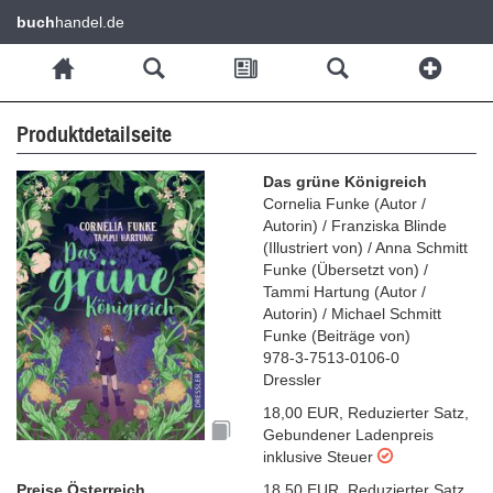
buch
handel.de
Produktdetailseite
Das grüne Königreich
Cornelia Funke
(
Autor /
Autorin
)
/
Franziska Blinde
(
Illustriert von
)
/
Anna Schmitt
Funke
(
Übersetzt von
)
/
Tammi Hartung
(
Autor /
Autorin
)
/
Michael Schmitt
Funke
(
Beiträge von
)
978-3-7513-0106-0
Dressler
18,00 EUR
,
Reduzierter Satz
,
Gebundener Ladenpreis
inklusive Steuer
Preise Österreich
18,50 EUR
,
Reduzierter Satz
,