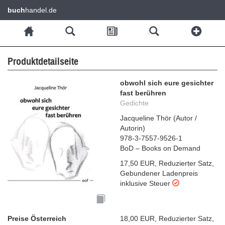
buch
handel.de
Produktdetailseite
obwohl sich eure gesichter
fast berühren
Gedichte
Jacqueline Thör
(
Autor /
Autorin
)
978-3-7557-9526-1
BoD – Books on Demand
17,50 EUR
,
Reduzierter Satz
,
Gebundener Ladenpreis
inklusive Steuer
Preise Österreich
18,00 EUR
,
Reduzierter Satz
,