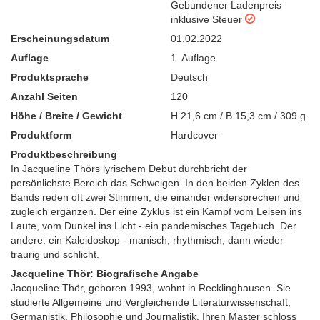
Gebundener Ladenpreis
inklusive Steuer
Erscheinungsdatum
01.02.2022
Auflage
1. Auflage
Produktsprache
Deutsch
Anzahl Seiten
120
Höhe / Breite / Gewicht
H 21,6 cm / B 15,3 cm / 309 g
Produktform
Hardcover
Produktbeschreibung
In Jacqueline Thörs lyrischem Debüt durchbricht der
persönlichste Bereich das Schweigen. In den beiden Zyklen des
Bands reden oft zwei Stimmen, die einander widersprechen und
zugleich ergänzen. Der eine Zyklus ist ein Kampf vom Leisen ins
Laute, vom Dunkel ins Licht - ein pandemisches Tagebuch. Der
andere: ein Kaleidoskop - manisch, rhythmisch, dann wieder
traurig und schlicht.
Jacqueline Thör: Biografische Angabe
Jacqueline Thör, geboren 1993, wohnt in Recklinghausen. Sie
studierte Allgemeine und Vergleichende Literaturwissenschaft,
Germanistik, Philosophie und Journalistik. Ihren Master schloss