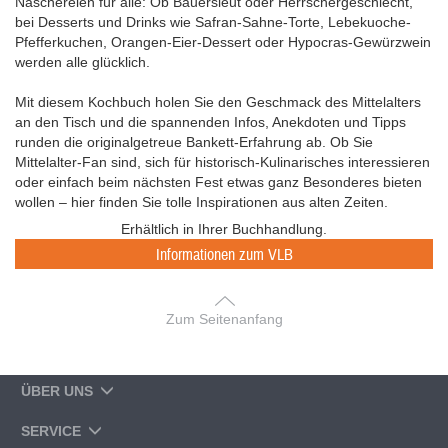
Naschereien für alle: Ob Bauersleut oder Herrschergeschlecht,
bei Desserts und Drinks wie Safran-Sahne-Torte, Lebekuoche-
Pfefferkuchen, Orangen-Eier-Dessert oder Hypocras-Gewürzwein
werden alle glücklich.
Mit diesem Kochbuch holen Sie den Geschmack des Mittelalters
an den Tisch und die spannenden Infos, Anekdoten und Tipps
runden die originalgetreue Bankett-Erfahrung ab. Ob Sie
Mittelalter-Fan sind, sich für historisch-Kulinarisches interessieren
oder einfach beim nächsten Fest etwas ganz Besonderes bieten
wollen – hier finden Sie tolle Inspirationen aus alten Zeiten.
Erhältlich in Ihrer Buchhandlung.
Informationen zum VLB
Zum Seitenanfang
ÜBER UNS
SERVICE