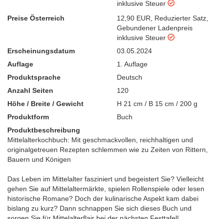
inklusive Steuer
Preise Österreich
12,90 EUR
,
Reduzierter Satz
,
Gebundener Ladenpreis
inklusive Steuer
Erscheinungsdatum
03.05.2024
Auflage
1. Auflage
Produktsprache
Deutsch
Anzahl Seiten
120
Höhe / Breite / Gewicht
H 21 cm / B 15 cm / 200 g
Produktform
Buch
Produktbeschreibung
Mittelalterkochbuch: Mit geschmackvollen, reichhaltigen und
originalgetreuen Rezepten schlemmen wie zu Zeiten von Rittern,
Bauern und Königen
Das Leben im Mittelalter fasziniert und begeistert Sie? Vielleicht
gehen Sie auf Mittelaltermärkte, spielen Rollenspiele oder lesen
historische Romane? Doch der kulinarische Aspekt kam dabei
bislang zu kurz? Dann schnappen Sie sich dieses Buch und
sorgen Sie für Mittelalterflair bei der nächsten Festtafel!