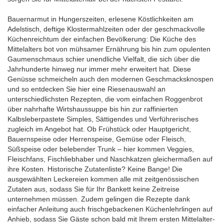
Bauernarmut in Hungerszeiten, erlesene Köstlichkeiten am
Adelstisch, deftige Klostermahlzeiten oder der geschmackvolle
Küchenreichtum der einfachen Bevölkerung: Die Küche des
Mittelalters bot von mühsamer Ernährung bis hin zum opulenten
Gaumenschmaus schier unendliche Vielfalt, die sich über die
Jahrhunderte hinweg nur immer mehr erweitert hat. Diese
Genüsse schmeicheln auch den modernen Geschmacksknospen
und so entdecken Sie hier eine Riesenauswahl an
unterschiedlichsten Rezepten, die vom einfachen Roggenbrot
über nahrhafte Wirtshaussuppe bis hin zur raffinierten
Kalbsleberpastete Simples, Sättigendes und Verführerisches
zugleich im Angebot hat. Ob Frühstück oder Hauptgericht,
Bauernspeise oder Herrenspeise, Gemüse oder Fleisch,
Süßspeise oder belebender Trunk – hier kommen Veggies,
Fleischfans, Fischliebhaber und Naschkatzen gleichermaßen auf
ihre Kosten. Historische Zutatenliste? Keine Bange! Die
ausgewählten Leckereien kommen alle mit zeitgenössischen
Zutaten aus, sodass Sie für Ihr Bankett keine Zeitreise
unternehmen müssen. Zudem gelingen die Rezepte dank
einfacher Anleitung auch frischgebackenen Küchenlehrlingen auf
Anhieb, sodass Sie Gäste schon bald mit Ihrem ersten Mittelalter-