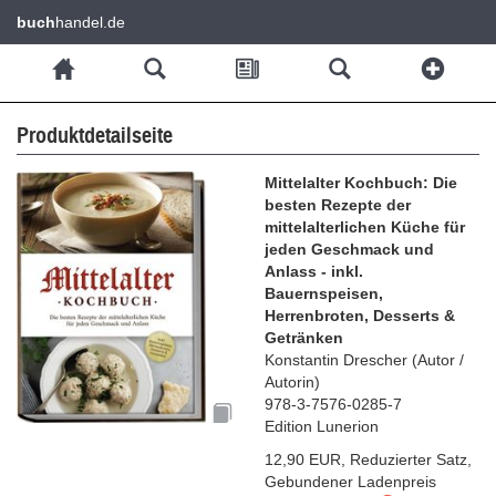
buch
handel.de
Produktdetailseite
Mittelalter Kochbuch: Die
besten Rezepte der
mittelalterlichen Küche für
jeden Geschmack und
Anlass - inkl.
Bauernspeisen,
Herrenbroten, Desserts &
Getränken
Konstantin Drescher
(
Autor /
Autorin
)
978-3-7576-0285-7
Edition Lunerion
12,90 EUR
,
Reduzierter Satz
,
Gebundener Ladenpreis