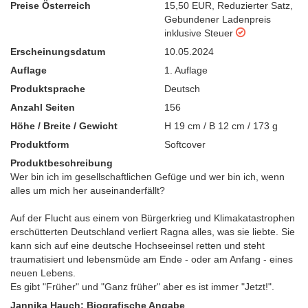
Preise Österreich
15,50 EUR
,
Reduzierter Satz
,
Gebundener Ladenpreis
inklusive Steuer
Erscheinungsdatum
10.05.2024
Auflage
1. Auflage
Produktsprache
Deutsch
Anzahl Seiten
156
Höhe / Breite / Gewicht
H 19 cm / B 12 cm / 173 g
Produktform
Softcover
Produktbeschreibung
Wer bin ich im gesellschaftlichen Gefüge und wer bin ich, wenn
alles um mich her auseinanderfällt?
Auf der Flucht aus einem von Bürgerkrieg und Klimakatastrophen
erschütterten Deutschland verliert Ragna alles, was sie liebte. Sie
kann sich auf eine deutsche Hochseeinsel retten und steht
traumatisiert und lebensmüde am Ende - oder am Anfang - eines
neuen Lebens.
Es gibt "Früher" und "Ganz früher" aber es ist immer "Jetzt!".
Jannika Hauch: Biografische Angabe