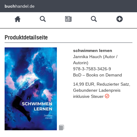
buch
handel.de
Produktdetailseite
schwimmen lernen
Jannika Hauch
(
Autor /
Autorin
)
978-3-7583-3426-9
BoD – Books on Demand
14,99 EUR
,
Reduzierter Satz
,
Gebundener Ladenpreis
inklusive Steuer