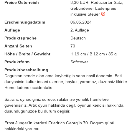
Preise Österreich
8,30 EUR
,
Reduzierter Satz
,
Gebundener Ladenpreis
inklusive Steuer
Erscheinungsdatum
06.05.2024
Auflage
2. Auflage
Produktsprache
Deutsch
Anzahl Seiten
70
Höhe / Breite / Gewicht
H 19 cm / B 12 cm / 85 g
Produktform
Softcover
Produktbeschreibung
Dogustan sende olan ama kaybettigin sana nasil donersin. Bati
dunyasinin kultur insani uzerine, haylaz, yaramaz, duzensiz fikirler
Homo ludens occidentalis.
Satranc oynadiginiz surece, rakibinize yonelik hamlelere
guvenirsiniz. Artik oyun hakkinda degil, oyunun kendisi hakkinda
dusundugunuzde bu durum degisir.
Ernst Jünger'in kardesi Friedrich Georg'in 70. Dogum günü
hakkindaki yorumu.