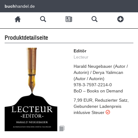
buch
handel.de
Produktdetailseite
Editör
Lecteur
Harald Neugebauer
(
Autor /
Autorin
)
/
Derya Yalimcan
(
Autor / Autorin
)
978-3-7597-2214-0
BoD – Books on Demand
7,99 EUR
,
Reduzierter Satz
,
Gebundener Ladenpreis
inklusive Steuer