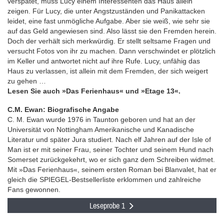
verspätet, muss Lucy einem Interessenten das Haus allein
zeigen. Für Lucy, die unter Angstzuständen und Panikattacken
leidet, eine fast unmögliche Aufgabe. Aber sie weiß, wie sehr sie
auf das Geld angewiesen sind. Also lässt sie den Fremden herein.
Doch der verhält sich merkwürdig. Er stellt seltsame Fragen und
versucht Fotos von ihr zu machen. Dann verschwindet er plötzlich
im Keller und antwortet nicht auf ihre Rufe. Lucy, unfähig das
Haus zu verlassen, ist allein mit dem Fremden, der sich weigert
zu gehen …
Lesen Sie auch »Das Ferienhaus« und »Etage 13«.
C.M. Ewan: Biografische Angabe
C. M. Ewan wurde 1976 in Taunton geboren und hat an der
Universität von Nottingham Amerikanische und Kanadische
Literatur und später Jura studiert. Nach elf Jahren auf der Isle of
Man ist er mit seiner Frau, seiner Tochter und seinem Hund nach
Somerset zurückgekehrt, wo er sich ganz dem Schreiben widmet.
Mit »Das Ferienhaus«, seinem ersten Roman bei Blanvalet, hat er
gleich die SPIEGEL-Bestsellerliste erklommen und zahlreiche
Fans gewonnen.
Leseprobe 1