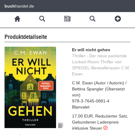
buch
handel.de
Produktdetailseite
Er will nicht gehen
Thriller - Der neue packende
Locked-Room-Thriller von
SPIEGEL-Bestsellerautor C.M.
Ewan
C.M. Ewan
(
Autor / Autorin
)
/
Bettina Spangler
(
Übersetzt
von
)
978-3-7645-0881-4
Blanvalet
17,00 EUR
,
Reduzierter Satz
,
Gebundener Ladenpreis
inklusive Steuer