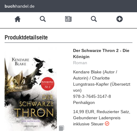
buch
handel.de
Produktdetailseite
Der Schwarze Thron 2 - Die
Königin
Roman
Kendare Blake
(
Autor /
Autorin
)
/
Charlotte
Lungstrass-Kapfer
(
Übersetzt
von
)
978-3-7645-3147-8
Penhaligon
14,99 EUR
,
Reduzierter Satz
,
Gebundener Ladenpreis
inklusive Steuer