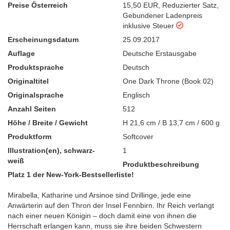
Preise Österreich
15,50 EUR
,
Reduzierter Satz
,
Gebundener Ladenpreis
inklusive Steuer
Erscheinungsdatum
25.09.2017
Auflage
Deutsche Erstausgabe
Produktsprache
Deutsch
Originaltitel
One Dark Throne (Book 02)
Originalsprache
Englisch
Anzahl Seiten
512
Höhe / Breite / Gewicht
H 21,6 cm / B 13,7 cm / 600 g
Produktform
Softcover
Illustration(en), schwarz-
1
weiß
Produktbeschreibung
Platz 1 der New-York-Bestsellerliste!
Mirabella, Katharine und Arsinoe sind Drillinge, jede eine
Anwärterin auf den Thron der Insel Fennbirn. Ihr Reich verlangt
nach einer neuen Königin – doch damit eine von ihnen die
Herrschaft erlangen kann, muss sie ihre beiden Schwestern