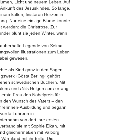
Blumen, Licht und neuem Leben. Auf
e Ankunft des Jesuskindes. So lange,
inem kalten, finsteren Herzen in
rang. Nur eine einzige Blume konnte
 werden: die Christrose. Zur
nder blüht sie jeden Winter, wenn
 zauberhafte Legende von Selma
mungsvollen Illustrationen zum Leben
dabei gewesen.
ebte als Kind ganz in den Sagen
ingswerk ›Gösta Berling‹ gehört
senen schwedischen Büchern. Mit
alem‹ und ›Nils Holgersson‹ errang
s erste Frau den Nobelpreis für
en den Wunsch des Vaters – den
hrerinnen-Ausbildung und begann
 wurde Lehrerin in
ernahm von dort ihre ersten
erband sie mit Sophie Elkan, mit
und gleichermaßen mit Valborg
 Värmland mit ihr teilte. Die