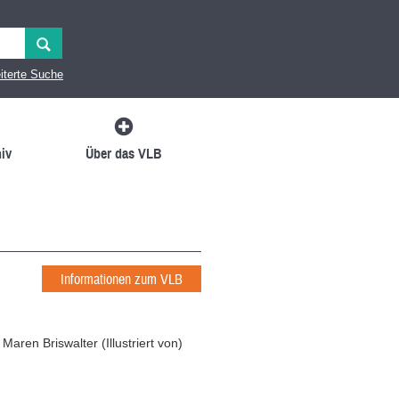
iterte Suche
iv
Über das VLB
Informationen zum VLB
/
Maren Briswalter
(
Illustriert von
)