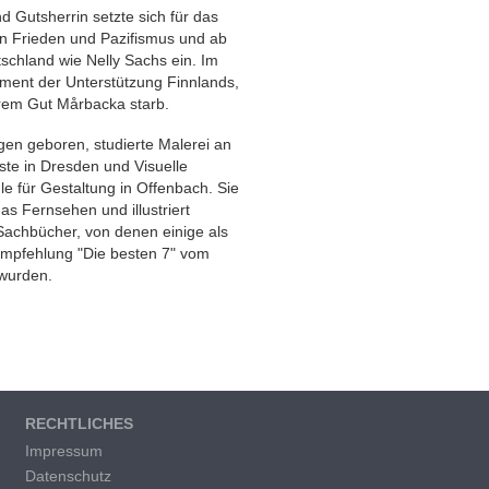
und Gutsherrin setzte sich für das
n Frieden und Pazifismus und ab
tschland wie Nelly Sachs ein. Im
ement der Unterstützung Finnlands,
rem Gut Mårbacka starb.
gen geboren, studierte Malerei an
ste in Dresden und Visuelle
 für Gestaltung in Offenbach. Sie
as Fernsehen und illustriert
Sachbücher, von denen einige als
Empfehlung "Die besten 7" vom
wurden.
RECHTLICHES
Impressum
Datenschutz