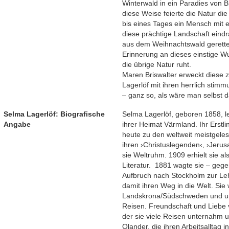
Winterwald in ein Paradies von 
diese Weise feierte die Natur di
bis eines Tages ein Mensch mit e
diese prächtige Landschaft eind
aus dem Weihnachtswald gerettet
Erinnerung an dieses einstige Wu
die übrige Natur ruht.
Maren Briswalter erweckt diese
Lagerlöf mit ihren herrlich stim
– ganz so, als wäre man selbst 
Selma Lagerlöf: Biografische
Selma Lagerlöf, geboren 1858, l
Angabe
ihrer Heimat Värmland. Ihr Erstl
heute zu den weltweit meistgele
ihren ›Christuslegenden‹, ›Jerus
sie Weltruhm. 1909 erhielt sie al
Literatur. 1881 wagte sie – geg
Aufbruch nach Stockholm zur Le
damit ihren Weg in die Welt. Sie
Landskrona/Südschweden und unt
Reisen. Freundschaft und Liebe v
der sie viele Reisen unternahm 
Olander, die ihren Arbeitsalltag in