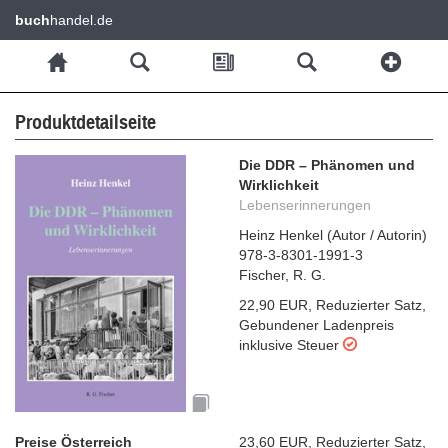
buch
handel.de
Produktdetailseite
Die DDR – Phänomen und
Wirklichkeit
Lebenserinnerungen
Heinz Henkel
(
Autor / Autorin
)
978-3-8301-1991-3
Fischer, R. G.
22,90 EUR
,
Reduzierter Satz
,
Gebundener Ladenpreis
inklusive Steuer
Preise Österreich
23,60 EUR
,
Reduzierter Satz
,