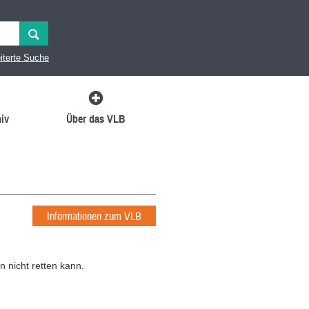
iterte Suche
iv
Über das VLB
Informationen zum VLB
 nicht retten kann.