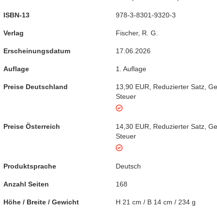
ISBN-13
978-3-8301-9320-3
Verlag
Fischer, R. G.
Erscheinungsdatum
17.06.2026
Auflage
1. Auflage
Preise Deutschland
13,90 EUR
,
Reduzierter Satz
,
Ge
Steuer
Preise Österreich
14,30 EUR
,
Reduzierter Satz
,
Ge
Steuer
Produktsprache
Deutsch
Anzahl Seiten
168
Höhe / Breite / Gewicht
H 21 cm / B 14 cm / 234 g