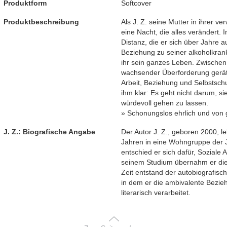
Produktform
Softcover
Produktbeschreibung
Als J. Z. seine Mutter in ihrer v
eine Nacht, die alles verändert.
Distanz, die er sich über Jahre 
Beziehung zu seiner alkoholkrank
ihr sein ganzes Leben. Zwischen K
wachsender Überforderung gerät 
Arbeit, Beziehung und Selbstsch
ihm klar: Es geht nicht darum, si
würde­voll gehen zu lassen.
» Schonungslos ehrlich und von 
J. Z.: Biografische Angabe
Der Autor J. Z., geboren 2000, le
Jahren in eine Wohngruppe der J
entschied er sich dafür, Soziale A
seinem Studium übernahm er die 
Zeit entstand der autobiografis
in dem er die ambivalente Bezie
literarisch verarbeitet.