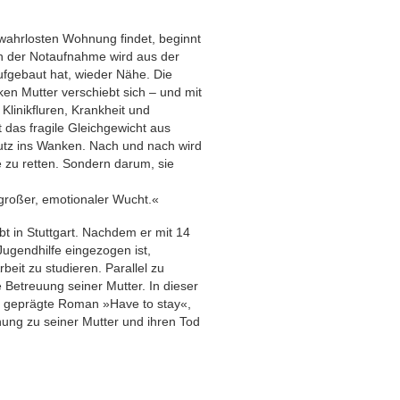
erwahrlosten Wohnung findet, beginnt
 In der Notaufnahme wird aus der
aufgebaut hat, wieder Nähe. Die
en Mutter verschiebt sich – und mit
linikfluren, Krank­heit und
das fragile Gleichgewicht aus
utz ins Wanken. Nach und nach wird
e zu retten. Sondern darum, sie
großer, emotionaler Wucht.«
bt in Stuttgart. Nachdem er mit 14
ugendhilfe eingezogen ist,
rbeit zu studieren. Parallel zu
Betreuung seiner Mutter. In dieser
ch geprägte Roman »Have to stay«,
hung zu seiner Mutter und ihren Tod