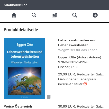
buch
handel.de
Produktdetailseite
Lebenswahrheiten und
Lebensweisheiten
Wegweiser für das Leben
Eggert Otte
(
Autor / Autorin
)
978-3-8301-9499-6
Fischer, R. G.
29,90 EUR
,
Reduzierter Satz
,
Gebundener Ladenpreis
inklusive Steuer
Preise Österreich
30,80 EUR
,
Reduzierter Satz
,