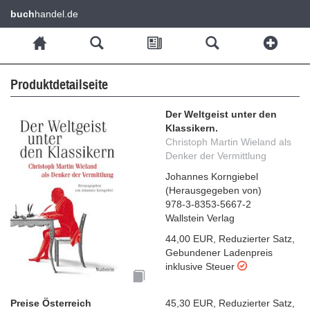
buch
handel.de
Produktdetailseite
Der Weltgeist unter den
Klassikern.
Christoph Martin Wieland als
Denker der Vermittlung
Johannes Korngiebel
(
Herausgegeben von
)
978-3-8353-5667-2
Wallstein Verlag
44,00 EUR
,
Reduzierter Satz
,
Gebundener Ladenpreis
inklusive Steuer
Preise Österreich
45,30 EUR
,
Reduzierter Satz
,