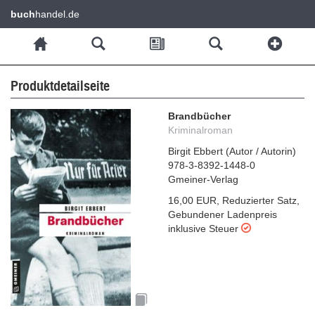
buch
handel.de
Produktdetailseite
Brandbücher
Kriminalroman
Birgit Ebbert
(
Autor / Autorin
)
978-3-8392-1448-0
Gmeiner-Verlag
16,00 EUR
,
Reduzierter Satz
,
Gebundener Ladenpreis
inklusive Steuer