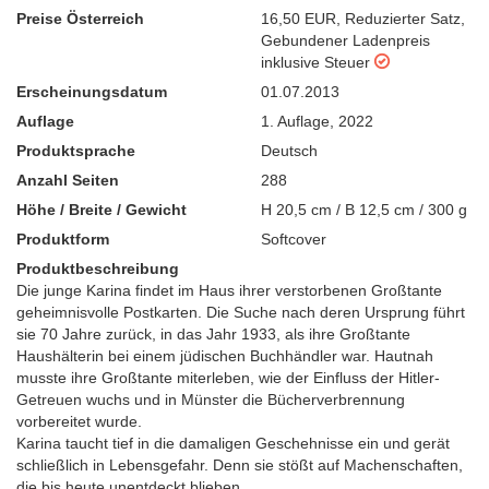
Preise Österreich
16,50 EUR
,
Reduzierter Satz
,
Gebundener Ladenpreis
inklusive Steuer
Erscheinungsdatum
01.07.2013
Auflage
1. Auflage
,
2022
Produktsprache
Deutsch
Anzahl Seiten
288
Höhe / Breite / Gewicht
H 20,5 cm / B 12,5 cm / 300 g
Produktform
Softcover
Produktbeschreibung
Die junge Karina findet im Haus ihrer verstorbenen Großtante
geheimnisvolle Postkarten. Die Suche nach deren Ursprung führt
sie 70 Jahre zurück, in das Jahr 1933, als ihre Großtante
Haushälterin bei einem jüdischen Buchhändler war. Hautnah
musste ihre Großtante miterleben, wie der Einfluss der Hitler-
Getreuen wuchs und in Münster die Bücherverbrennung
vorbereitet wurde.
Karina taucht tief in die damaligen Geschehnisse ein und gerät
schließlich in Lebensgefahr. Denn sie stößt auf Machenschaften,
die bis heute unentdeckt blieben.