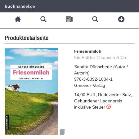
buch
handel.de
Produktdetailseite
Friesenmilch
Ein Fall für Thamsen & Co.
Sandra Dünschede
(
Autor /
Autorin
)
978-3-8392-1834-1
Gmeiner-Verlag
14,00 EUR
,
Reduzierter Satz
,
Gebundener Ladenpreis
inklusive Steuer