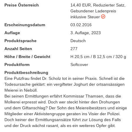
Preise Österreich
14,40 EUR
,
Reduzierter Satz
,
Gebundener Ladenpreis
inklusive Steuer
Erscheinungsdatum
03.02.2016
Auflage
3. Auflage
,
2023
Produktsprache
Deutsch
Anzahl Seiten
277
Höhe / Breite / Gewicht
H 20,5 cm / B 12,5 cm / 320 g
Produktform
Softcover
Produktbeschreibung
Eine Putzfrau findet Dr. Scholz tot in seiner Praxis. Schnell ist die
Todesursache geklärt: ein vergifteter Joghurt der ortsansässigen
Meierei in Niebüll.
Bei seinen Ermittlungen erfährt Kommissar Thamsen, dass die
Molkerei erpresst wird. Doch wer steckt hinter den Drohungen
und dem Giftanschlag? Der Sohn des Meiereibesitzers und einige
Mitglieder einer Aktivistengruppe geraten ins Visier der Polizei.
Doch keiner der Ermittlungsansätze führt zur Lösung des Falls
und der Druck wächst rasant, als es ein weiteres Opfer gibt.