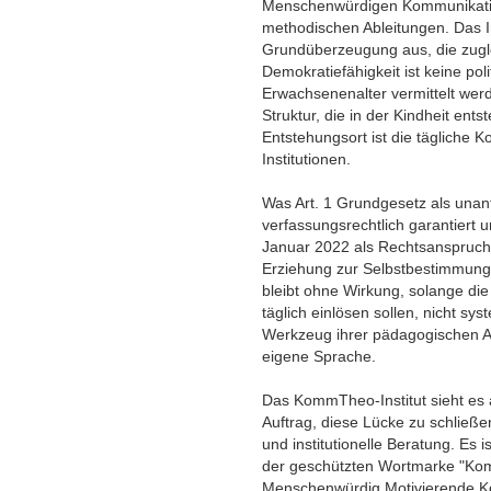
Menschenwürdigen Kommunikati
methodischen Ableitungen. Das In
Grundüberzeugung aus, die zugle
Demokratiefähigkeit ist keine poli
Erwachsenenalter vermittelt werd
Struktur, die in der Kindheit entst
Entstehungsort ist die tägliche
Institutionen.
Was Art. 1 Grundgesetz als una
verfassungsrechtlich garantiert 
Januar 2022 als Rechtsanspruch
Erziehung zur Selbstbestimmung
bleibt ohne Wirkung, solange di
täglich einlösen sollen, nicht sys
Werkzeug ihrer pädagogischen Ar
eigene Sprache.
Das KommTheo-Institut sieht es a
Auftrag, diese Lücke zu schließen
und institutionelle Beratung. Es
der geschützten Wortmarke "K
Menschenwürdig Motivierende Kom