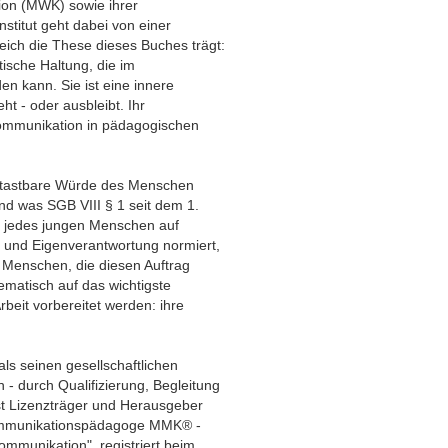
on (MWK) sowie ihrer
stitut geht dabei von einer
ich die These dieses Buches trägt:
tische Haltung, die im
en kann. Sie ist eine innere
eht - oder ausbleibt. Ihr
 Kommunikation in pädagogischen
ntastbare Würde des Menschen
und was SGB VIII § 1 seit dem 1.
 jedes jungen Menschen auf
 und Eigenverantwortung normiert,
e Menschen, die diesen Auftrag
tematisch auf das wichtigste
beit vorbereitet werden: ihre
ls seinen gesellschaftlichen
 - durch Qualifizierung, Begleitung
 ist Lizenzträger und Herausgeber
ommunikationspädagoge MMK® -
munikation", registriert beim