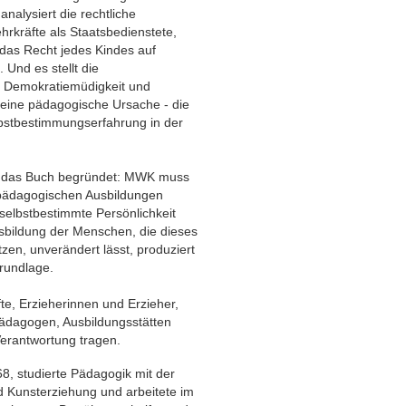
nalysiert die rechtliche
ehrkräfte als Staatsbedienstete,
 das Recht jedes Kindes auf
Und es stellt die
e: Demokratiemüdigkeit und
eine pädagogische Ursache - die
lbstbestimmungserfahrung in der
ie das Buch begründet: MWK muss
r pädagogischen Ausbildungen
selbstbestimmte Persönlichkeit
usbildung der Menschen, die dieses
tzen, unverändert lässt, produziert
rundlage.
fte, Erzieherinnen und Erzieher,
ädagogen, Ausbildungsstätten
 Verantwortung tragen.
8, studierte Pädagogik mit der
 Kunsterziehung und arbeitete im