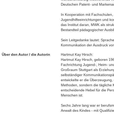
Deutschen Patent- und Markena
In Kooperation mit Fachschulen,
Jugendhilfeeinrichtungen und ko
das Institut daran, MWK als struk
Bestandteil pädagogischer Ausbi
Sein Leitgedanke lautet: Sprache
Kommunikation der Ausdruck vo
Über den Autor / die Autorin
Hartmut Kay Hirsch:
Hartmut Kay Hirsch, geboren 196
Fachrichtung Jugend-, Heim- und
Großraum Stuttgart als Erziehun
selbständiger Kommunikationspä
entwickelte er die Überzeugung,
Methoden, sondern die tägliche
entscheidende Hebel für die Pers
Menschen ist.
Sechs Jahre lang war er berufsm
Anwalt des Kindes - mit Qualifizi