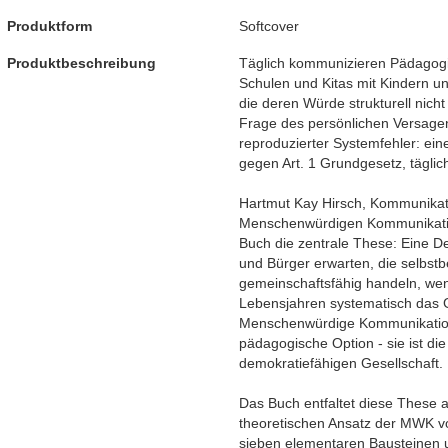
Produktform
Softcover
Produktbeschreibung
Täglich kommunizieren Pädagog
Schulen und Kitas mit Kindern un
die deren Würde strukturell nicht 
Frage des persönlichen Versagens. 
reproduzierter Systemfehler: eine
gegen Art. 1 Grundgesetz, tägli
Hartmut Kay Hirsch, Kommunika
Menschenwürdigen Kommunikatio
Buch die zentrale These: Eine D
und Bürger erwarten, die selbstb
gemeinschaftsfähig handeln, we
Lebensjahren systematisch das 
Menschenwürdige Kommunikation 
pädagogische Option - sie ist d
demokratiefähigen Gesellschaft.
Das Buch entfaltet diese These a
theoretischen Ansatz der MWK vor 
sieben elementaren Bausteinen 