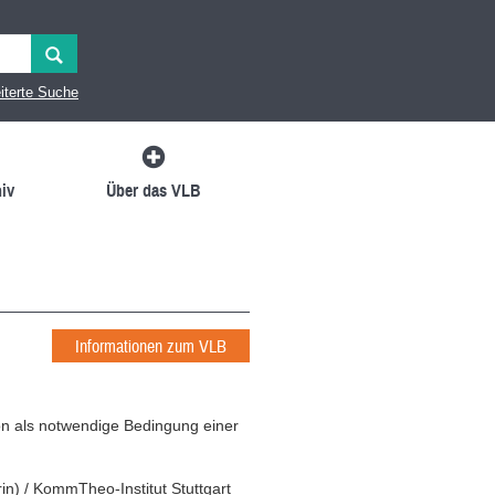
iterte Suche
iv
Über das VLB
Informationen zum VLB
 als notwendige Bedingung einer
rin
)
/
KommTheo-Institut Stuttgart