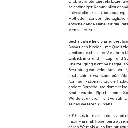
Großraum Stuttgart als Erziehun
selbständiger Kommunikationspä
entwickelte er die Überzeugung,
Methoden, sondern die tägliche
entscheidende Hebel für die Pers
Menschen ist.
Sechs Jahre lang war er berufsm
Anwalt des Kindes - mit Qualifizi
familiengerichtlichen Verfahren tät
Einblick in Grund-, Haupt- und S
Überzeugung nicht bestätigte, so
Bestrafung war keine Ausnahme, 
beobachtete, war keine böse Absi
Kommunikationskultur, die Päd
andere Sprache und damit keine 
Kinder wurden täglich in einer S
Würde strukturell nicht vorsah.
seines weiteren Wirkens.
2016 setzte er sich intensiv mit
nach Marshall Rosenberg ausein
deren Wert als auch ihre strukt