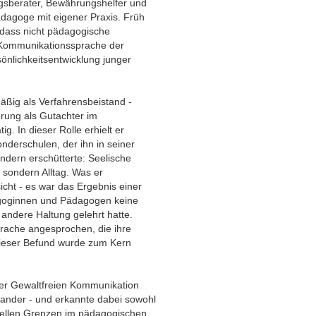
gsberater, Bewährungshelfer und
dagoge mit eigener Praxis. Früh
 dass nicht pädagogische
 Kommunikationssprache der
önlichkeitsentwicklung junger
äßig als Verfahrensbeistand -
erung als Gutachter im
ig. In dieser Rolle erhielt er
onderschulen, der ihn in seiner
ndern erschütterte: Seelische
sondern Alltag. Was er
cht - es war das Ergebnis einer
agoginnen und Pädagogen keine
andere Haltung gelehrt hatte.
prache angesprochen, die ihre
 Dieser Befund wurde zum Kern
 der Gewaltfreien Kommunikation
ander - und erkannte dabei sowohl
urellen Grenzen im pädagogischen