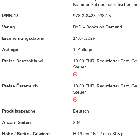
Kommunikationstheoretisches Ins
ISBN-13
978-3-8423-9387-5
Verlag
BoD – Books on Demand
Erscheinungsdatum
14.04.2026
Auflage
1. Auflage
Preise Deutschland
19,00 EUR
,
Reduzierter Satz
,
Ge
Steuer
Preise Österreich
19,60 EUR
,
Reduzierter Satz
,
Ge
Steuer
Produktsprache
Deutsch
Anzahl Seiten
284
Höhe / Breite / Gewicht
H 19 cm / B 12 cm / 305 g