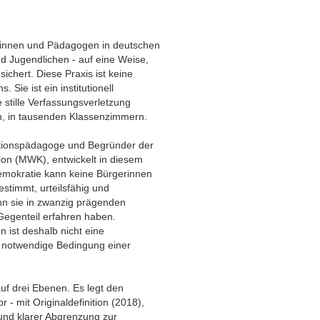
innen und Pädagogen in deutschen
d Jugendlichen - auf eine Weise,
sichert. Diese Praxis ist keine
Sie ist ein institutionell
 stille Verfassungsverletzung
ch, in tausenden Klassenzimmern.
tionspädagoge und Begründer der
n (MWK), entwickelt in diesem
emokratie kann keine Bürgerinnen
estimmt, urteilsfähig und
nn sie in zwanzig prägenden
Gegenteil erfahren haben.
ist deshalb nicht eine
ie notwendige Bedingung einer
uf drei Ebenen. Es legt den
- mit Originaldefinition (2018),
und klarer Abgrenzung zur