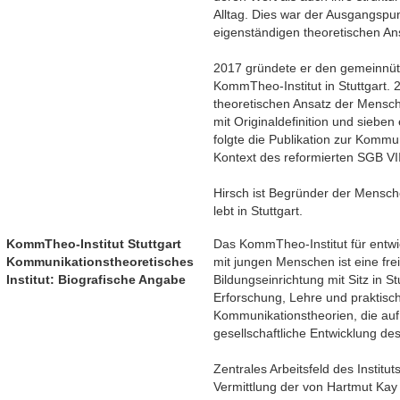
Alltag. Dies war der Ausgangspun
eigenständigen theoretischen An
2017 gründete er den gemeinnüt
KommTheo-Institut in Stuttgart. 2
theoretischen Ansatz der Mens
mit Originaldefinition und siebe
folgte die Publikation zur Komm
Kontext des reformierten SGB VII
Hirsch ist Begründer der Mens
lebt in Stuttgart.
KommTheo-Institut Stuttgart
Das KommTheo-Institut für entw
Kommunikationstheoretisches
mit jungen Menschen ist eine freie
Institut: Biografische Angabe
Bildungseinrichtung mit Sitz in St
Erforschung, Lehre und praktis
Kommunikationstheorien, die auf
gesellschaftliche Entwicklung de
Zentrales Arbeitsfeld des Institut
Vermittlung der von Hartmut Kay