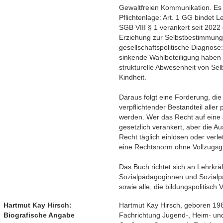
Gewaltfreien Kommunikation. Es a
Pflichtenlage: Art. 1 GG bindet L
SGB VIII § 1 verankert seit 2022
Erziehung zur Selbstbestimmung. 
gesellschaftspolitische Diagnos
sinkende Wahlbeteiligung haben 
strukturelle Abwesenheit von Se
Kindheit.
Daraus folgt eine Forderung, d
verpflichtender Bestandteil alle
werden. Wer das Recht auf eine 
gesetzlich verankert, aber die A
Recht täglich einlösen oder verle
eine Rechtsnorm ohne Vollzugsg
Das Buch richtet sich an Lehrkrä
Sozialpädagoginnen und Sozialp
sowie alle, die bildungspolitisch
Hartmut Kay Hirsch:
Hartmut Kay Hirsch, geboren 196
Biografische Angabe
Fachrichtung Jugend-, Heim- und