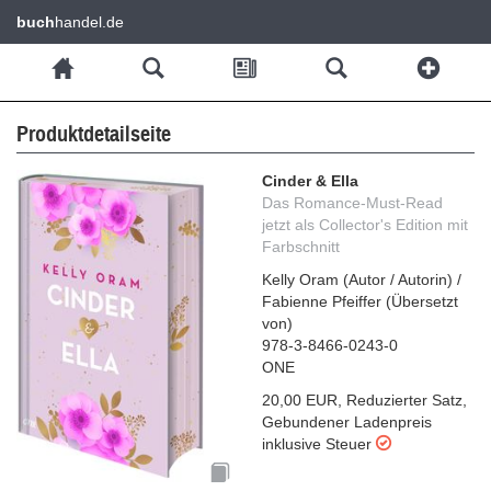
buch
handel.de
Produktdetailseite
Cinder & Ella
Das Romance-Must-Read
jetzt als Collector's Edition mit
Farbschnitt
Kelly Oram
(
Autor / Autorin
)
/
Fabienne Pfeiffer
(
Übersetzt
von
)
978-3-8466-0243-0
ONE
20,00 EUR
,
Reduzierter Satz
,
Gebundener Ladenpreis
inklusive Steuer