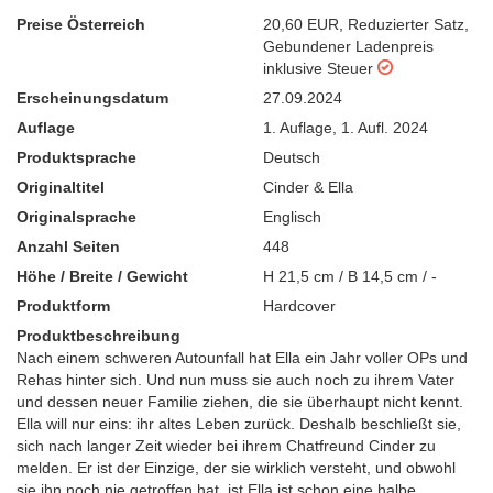
Preise Österreich
20,60 EUR
,
Reduzierter Satz
,
Gebundener Ladenpreis
inklusive Steuer
Erscheinungsdatum
27.09.2024
Auflage
1. Auflage
,
1. Aufl. 2024
Produktsprache
Deutsch
Originaltitel
Cinder & Ella
Originalsprache
Englisch
Anzahl Seiten
448
Höhe / Breite / Gewicht
H 21,5 cm / B 14,5 cm / -
Produktform
Hardcover
Produktbeschreibung
Nach einem schweren Autounfall hat Ella ein Jahr voller OPs und
Rehas hinter sich. Und nun muss sie auch noch zu ihrem Vater
und dessen neuer Familie ziehen, die sie überhaupt nicht kennt.
Ella will nur eins: ihr altes Leben zurück. Deshalb beschließt sie,
sich nach langer Zeit wieder bei ihrem Chatfreund Cinder zu
melden. Er ist der Einzige, der sie wirklich versteht, und obwohl
sie ihn noch nie getroffen hat, ist Ella ist schon eine halbe