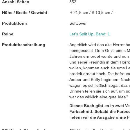
Anzahl Seiten
352
Höhe / Breite / Gewicht
H 21,5 cm / B 13,5 cm / -
Produktform
Softcover
Reihe
Let’s Split Up
,
Band: 1
Produktbeschreibung
Angeblich wird das alte Herrenh
heimgesucht. Dem Geist eines M
Jahren ermordet wurde und nun au
und seine Freundin in dem Horro
wollen, kommen auch sie ums L
brodelt erneut hoch. Die befreu
Amber und Buffy beginnen, Nach
wagen es schließlich sogar, das 
Drinnen teilen sie sich auf, um 
war das wirklich eine gute Idee?
Dieses Buch gibt es in zwei V
Farbschnitt. Sobald die Farbs
liefern wir die Ausgabe ohne F