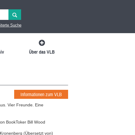
iterte Suche
iv
Über das VLB
Informationen zum VLB
Haus. Vier Freunde. Eine
von BookToker Bill Wood
 Kronenberg
(
Übersetzt von
)