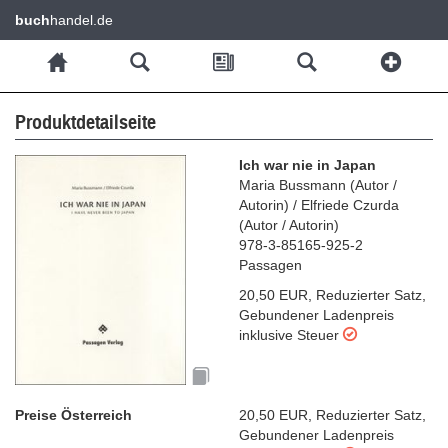
buch
handel.de
Produktdetailseite
Ich war nie in Japan
Maria Bussmann
(
Autor /
Autorin
)
/
Elfriede Czurda
(
Autor / Autorin
)
978-3-85165-925-2
Passagen
20,50 EUR
,
Reduzierter Satz
,
Gebundener Ladenpreis
inklusive Steuer
Preise Österreich
20,50 EUR
,
Reduzierter Satz
,
Gebundener Ladenpreis