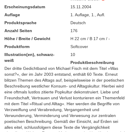
Erscheinungsdatum
15.11.2004
Auflage
1. Auflage
,
1., Aufl.
Produktsprache
Deutsch
Anzahl Seiten
176
Höhe / Breite / Gewicht
H 22 cm / B 17 cm / -
Produktform
Softcover
Illustration(en), schwarz-
10
weiß
Produktbeschreibung
Der dritte Gedichtband von Michael Fisch mit dem Titel »Was
sonst?«, der im Jahr 2003 entstand, enthält 60 Texte. Erneut
blitzen Themen des Alltags auf, beispielsweise in der poetischen
Beschreibung westlicher Konsum- und Alltagskultur. Hierbei wird
eine oftmals lustlos zitierte Popkultur dekonstruiert. Liebe und
Freundschaft, Vertrauen und Verlust konturieren ein Themenfeld
mit dem Titel »Ritual und Alltag«. Hier werden die Begriffe von
Verzweiflung und Verabredung, Vergangenheit und
Verwunderung, Verminderung und Verwesung zur zentralen
poetischen Beschreibung. Gemäß der Einsicht, auf Erden sei
alles eitel, schlussfolgern diese Texte die Vergänglichkeit