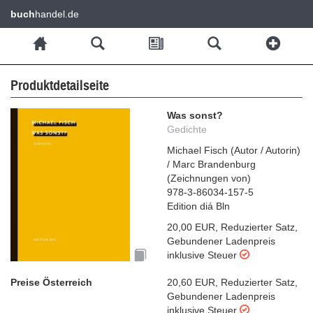
buch
handel.de
Produktdetailseite
Was sonst?
Gedichte
Michael Fisch
(
Autor / Autorin
)
/
Marc Brandenburg
(
Zeichnungen von
)
978-3-86034-157-5
Edition diá Bln
20,00 EUR
,
Reduzierter Satz
,
Gebundener Ladenpreis
inklusive Steuer
Preise Österreich
20,60 EUR
,
Reduzierter Satz
,
Gebundener Ladenpreis
inklusive Steuer