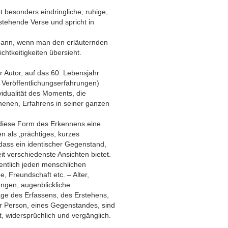
 besonders eindringliche, ruhige,
stehende Verse und spricht in
 dann, wenn man den erläuternden
ichtkeitigkeiten übersieht.
utor, auf das 60. Lebensjahr
d Veröffentlichungserfahrungen)
ividualität des Moments, die
ehenen, Erfahrens in seiner ganzen
ür diese Form des Erkennens eine
en als ‚prächtiges, kurzes
 dass ein identischer Gegenstand,
t verschiedenste Ansichten bietet.
entlich jeden menschlichen
, Freundschaft etc. – Alter,
ngen, augenblickliche
age des Erfassens, des Erstehens,
er Person, eines Gegenstandes, sind
t, widersprüchlich und vergänglich.