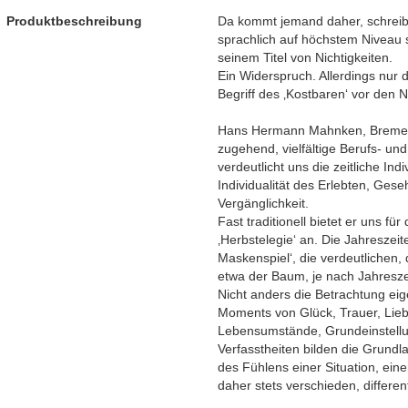
Produktbeschreibung
Da kommt jemand daher, schreibt
sprachlich auf höchstem Niveau 
seinem Titel von Nichtigkeiten.
Ein Widerspruch. Allerdings nur
Begriff des ‚Kostbaren‘ vor den N
Hans Hermann Mahnken, Bremer A
zugehend, vielfältige Berufs- un
verdeutlicht uns die zeitliche Ind
Individualität des Erlebten, Ges
Vergänglichkeit.
Fast traditionell bietet er uns f
‚Herbstelegie‘ an. Die Jahreszeit
Maskenspiel‘, die verdeutlichen,
etwa der Baum, je nach Jahreszei
Nicht anders die Betrachtung eig
Moments von Glück, Trauer, Liebe
Lebensumstände, Grundeinstellu
Verfasstheiten bilden die Grundl
des Fühlens einer Situation, ein
daher stets verschieden, differen