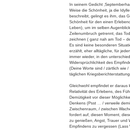
In seinem Gedicht ‚Septemberhau
Weise die Schönheit, ja die Idyl
beschreibt, gelingt es ihm, das 
Schönheit für den einen Erlebenden
Leben), um im selben Augenblic
Zeilenumbruch getrennt, das To
zeichnen ( ganz nah am Tod – d
Es sind keine besonderen Situa
erzählt, eher alltägliche, für je
immer wieder, in den unterschie
Widersprüchlichkeit des Empfin
(Deine Worte sind / zärtlich wie 
täglichen Kriegsberichterstattung
Gleichwohl empfindet er daraus k
Relativität des Erlebens, des Fü
Demütigkeit vor dieser Möglichk
Denkens (Psst … / verweile demüt
Zwischenraum, / zwischen Wach
fordert auf, diesen Moment, die
zu genießen, Angst, Trauer und W
Empfindens zu vergessen (Lass Wu