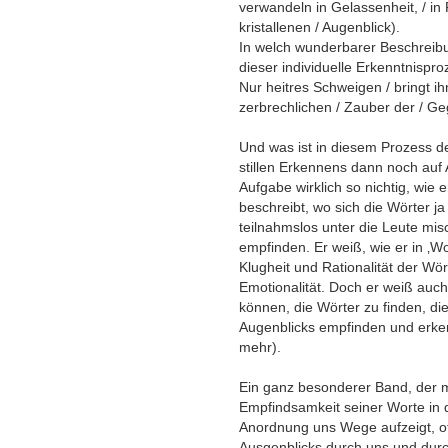
verwandeln in Gelassenheit, / in
kristallenen / Augenblick).
In welch wunderbarer Beschreibu
dieser individuelle Erkenntnispro
Nur heitres Schweigen / bringt ih
zerbrechlichen / Zauber der / Ge
Und was ist in diesem Prozess d
stillen Erkennens dann noch auf A
Aufgabe wirklich so nichtig, wie 
beschreibt, wo sich die Wörter 
teilnahmslos unter die Leute mi
empfinden. Er weiß, wie er in ‚Wo
Klugheit und Rationalität der Wör
Emotionalität. Doch er weiß auch
können, die Wörter zu finden, di
Augenblicks empfinden und erken
mehr).
Ein ganz besonderer Band, der mi
Empfindsamkeit seiner Worte in de
Anordnung uns Wege aufzeigt, off
Ausgenblicks durch uns und durch