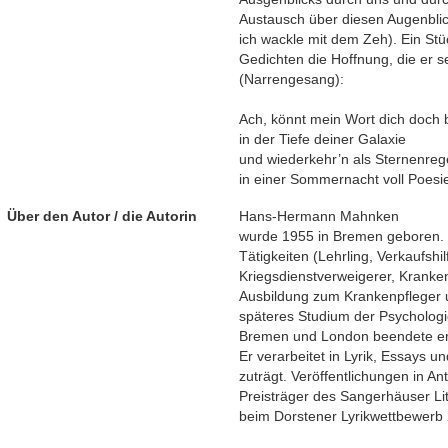
Austausch über diesen Augenblick 
ich wackle mit dem Zeh). Ein Stü
Gedichten die Hoffnung, die er se
(Narrengesang):
Ach, könnt mein Wort dich doch
in der Tiefe deiner Galaxie
und wiederkehr’n als Sternenre
in einer Sommernacht voll Poesi
Über den Autor / die Autorin
Hans-Hermann Mahnken
wurde 1955 in Bremen geboren. 
Tätigkeiten (Lehrling, Verkaufshilf
Kriegsdienstverweigerer, Kranken
Ausbildung zum Krankenpfleger u
späteres Studium der Psychologi
Bremen und London beendete er a
Er verarbeitet in Lyrik, Essays 
zuträgt. Veröffentlichungen in An
Preisträger des Sangerhäuser Lit
beim Dorstener Lyrikwettbewerb