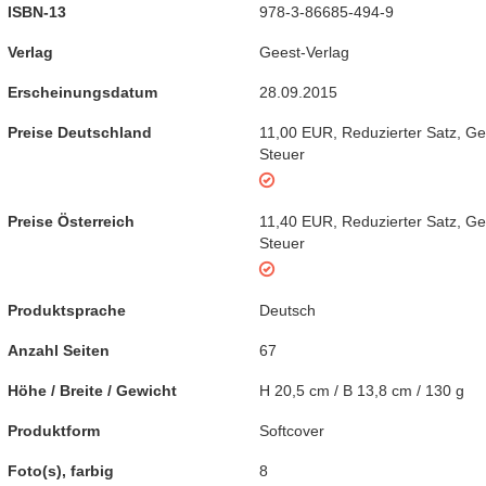
ISBN-13
978-3-86685-494-9
Verlag
Geest-Verlag
Erscheinungsdatum
28.09.2015
Preise Deutschland
11,00 EUR
,
Reduzierter Satz
,
Ge
Steuer
Preise Österreich
11,40 EUR
,
Reduzierter Satz
,
Ge
Steuer
Produktsprache
Deutsch
Anzahl Seiten
67
Höhe / Breite / Gewicht
H 20,5 cm / B 13,8 cm / 130 g
Produktform
Softcover
Foto(s), farbig
8