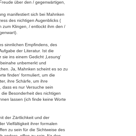
 Freude über den / gegenwärtigen,
ng manifestiert sich bei Mahnken
zess des nichtigen Augenblicks (
n zum Klingen, / entlockt ihm den /
genwart).
es sinnlichen Empfindens, des
ufgabe der Literatur. Ist die
er sie ins einem Gedicht ‚Lesung‘
ja beinahe unbemerkt und
schen. Ja, Mahnken scheint es so zu
rte finden‘ formuliert, um die
ter, ihre Schärfe, um ihre
, dass es nur Versuche sein
e die Besonderheit des nichtigen
nen lassen (ich finde keine Worte
t der Zärtlichkeit und der
r Vielfältigkeit ihrer formalen
en zu sein für die Sichtweise des
 andere, offen zu sein, für den