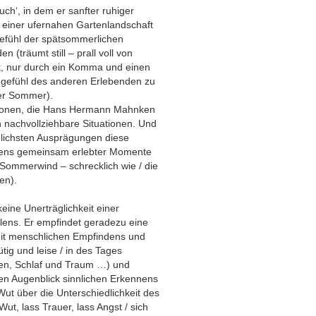
ch‘, in dem er sanfter ruhiger
le einer ufernahen Gartenlandschaft
Gefühl der spätsommerlichen
 (träumt still – prall voll von
k, nur durch ein Komma und einen
dgefühl des anderen Erlebenden zu
er Sommer).
tionen, die Hans Hermann Mahnken
den nachvollziehbare Situationen. Und
dlichsten Ausprägungen diese
dens gemeinsam erlebter Momente
/ Sommerwind – schrecklich wie / die
en).
eine Unerträglichkeit einer
hlens. Er empfindet geradezu eine
eit menschlichen Empfindens und
ig und leise / in des Tages
en, Schlaf und Traum …) und
sen Augenblick sinnlichen Erkennens
ut über die Unterschiedlichkeit des
t, lass Trauer, lass Angst / sich