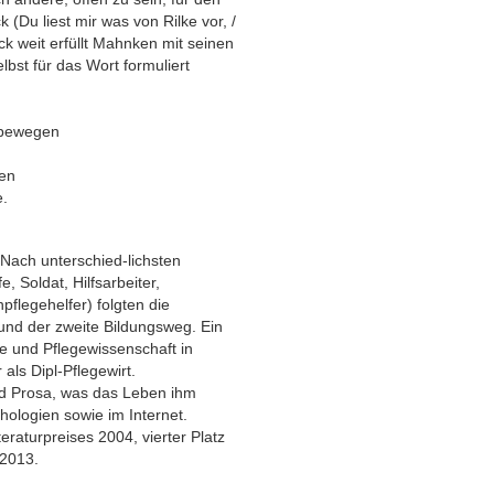
(Du liest mir was von Rilke vor, /
ck weit erfüllt Mahnken mit seinen
lbst für das Wort formuliert
 bewegen
gen
e.
Nach unterschied-lichsten
e, Soldat, Hilfsarbeiter,
pflegehelfer) folgten die
nd der zweite Bildungsweg. Ein
e und Pflegewissenschaft in
ls Dipl-Pflegewirt.
und Prosa, was das Leben ihm
thologien sowie im Internet.
eraturpreises 2004, vierter Platz
 2013.