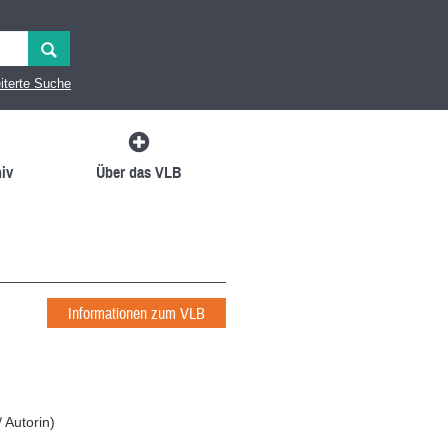
iterte Suche
iv
Über das VLB
Informationen zum VLB
/ Autorin
)