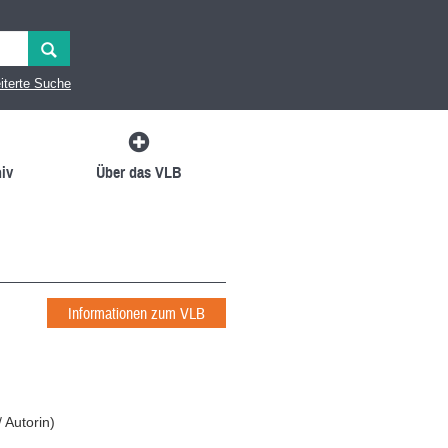
iterte Suche
iv
Über das VLB
Informationen zum VLB
/ Autorin
)