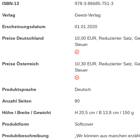
ISBN-13
978-3-86685-751-3
Verlag
Geest-Verlag
Erscheinungsdatum
01.01.2020
Preise Deutschland
10,00 EUR
,
Reduzierter Satz
,
Ge
Steuer
Preise Österreich
10,30 EUR
,
Reduzierter Satz
,
Ge
Steuer
Produktsprache
Deutsch
Anzahl Seiten
80
Höhe / Breite / Gewicht
H 20,5 cm / B 13,8 cm / 150 g
Produktform
Softcover
Produktbeschreibung
„Wir können aus manchen erzähl