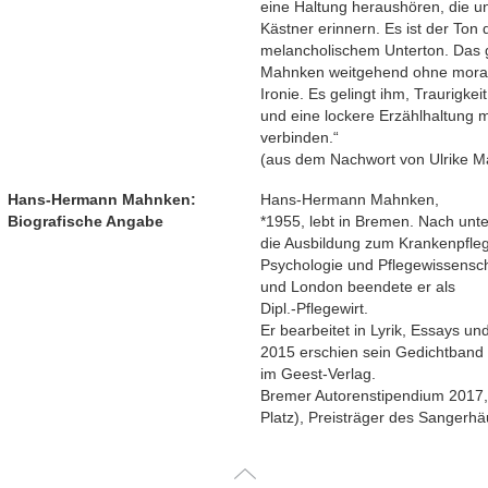
eine Haltung heraushören, die un
Kästner erinnern. Es ist der Ton d
melancholischem Unterton. Das
Mahnken weitgehend ohne morali
Ironie. Es gelingt ihm, Traurigkei
und eine lockere Erzählhaltung mit
verbinden.“
(aus dem Nachwort von Ulrike Mar
Hans-Hermann Mahnken:
Hans-Hermann Mahnken,
Biografische Angabe
*1955, lebt in Bremen. Nach unter
die Ausbildung zum Krankenpfleg
Psychologie und Pflegewissensc
und London beendete er als
Dipl.-Pflegewirt.
Er bearbeitet in Lyrik, Essays u
2015 erschien sein Gedichtband „
im Geest-Verlag.
Bremer Autorenstipendium 2017, 
Platz), Preisträger des Sangerhä