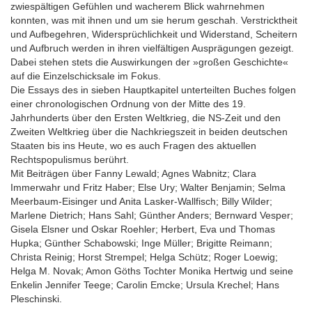
zwiespältigen Gefühlen und wacherem Blick wahrnehmen
konnten, was mit ihnen und um sie herum geschah. Verstricktheit
und Aufbegehren, Widersprüchlichkeit und Widerstand, Scheitern
und Aufbruch werden in ihren vielfältigen Ausprägungen gezeigt.
Dabei stehen stets die Auswirkungen der »großen Geschichte«
auf die Einzelschicksale im Fokus.
Die Essays des in sieben Hauptkapitel unterteilten Buches folgen
einer chronologischen Ordnung von der Mitte des 19.
Jahrhunderts über den Ersten Weltkrieg, die NS-Zeit und den
Zweiten Weltkrieg über die Nachkriegszeit in beiden deutschen
Staaten bis ins Heute, wo es auch Fragen des aktuellen
Rechtspopulismus berührt.
Mit Beiträgen über Fanny Lewald; Agnes Wabnitz; Clara
Immerwahr und Fritz Haber; Else Ury; Walter Benjamin; Selma
Meerbaum-Eisinger und Anita Lasker-Wallfisch; Billy Wilder;
Marlene Dietrich; Hans Sahl; Günther Anders; Bernward Vesper;
Gisela Elsner und Oskar Roehler; Herbert, Eva und Thomas
Hupka; Günther Schabowski; Inge Müller; Brigitte Reimann;
Christa Reinig; Horst Strempel; Helga Schütz; Roger Loewig;
Helga M. Novak; Amon Göths Tochter Monika Hertwig und seine
Enkelin Jennifer Teege; Carolin Emcke; Ursula Krechel; Hans
Pleschinski.