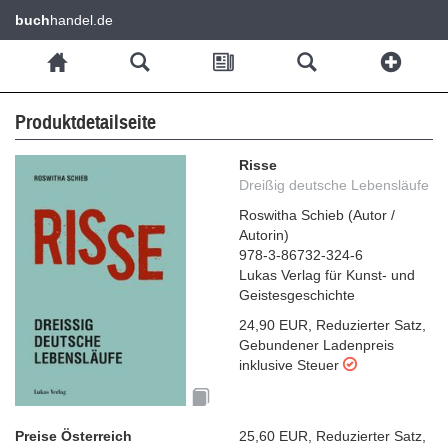
buch
handel.de
Produktdetailseite
Risse
Dreißig deutsche Lebensläufe
Roswitha Schieb
(
Autor /
Autorin
)
978-3-86732-324-6
Lukas Verlag für Kunst- und
Geistesgeschichte
24,90 EUR
,
Reduzierter Satz
,
Gebundener Ladenpreis
inklusive Steuer
Preise Österreich
25,60 EUR
,
Reduzierter Satz
,