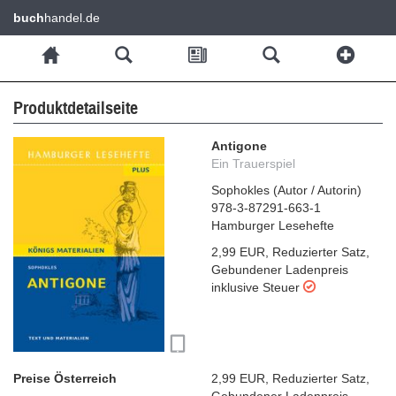
buch
handel.de
Produktdetailseite
Antigone
Ein Trauerspiel
Sophokles
(
Autor / Autorin
)
978-3-87291-663-1
Hamburger Lesehefte
2,99 EUR
,
Reduzierter Satz
,
Gebundener Ladenpreis
inklusive Steuer
Preise Österreich
2,99 EUR
,
Reduzierter Satz
,
Gebundener Ladenpreis