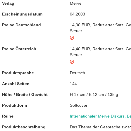
Verlag
Merve
Erscheinungsdatum
04.2003
Preise Deutschland
14,00 EUR
,
Reduzierter Satz
,
Ge
Steuer
Preise Österreich
14,40 EUR
,
Reduzierter Satz
,
Ge
Steuer
Produktsprache
Deutsch
Anzahl Seiten
144
Höhe / Breite / Gewicht
H 17 cm / B 12 cm / 135 g
Produktform
Softcover
Reihe
Internationaler Merve Diskurs
,
B
Produktbeschreibung
Das Thema der Gespräche zwisc