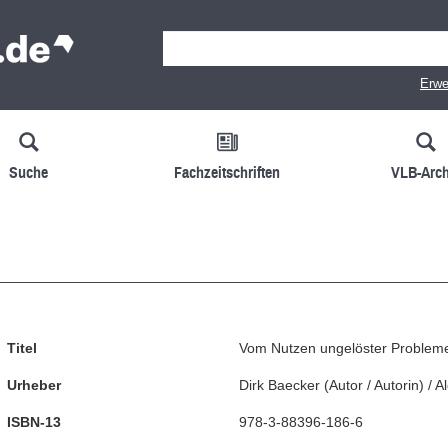
Erwe
Suche
Fachzeitschriften
VLB-Arch
Titel
Vom Nutzen ungelöster Problem
Urheber
Dirk Baecker
(
Autor / Autorin
)
/
A
ISBN-13
978-3-88396-186-6