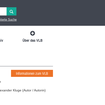
iterte Suche
iv
Über das VLB
Informationen zum VLB
e
lexander Kluge
(
Autor / Autorin
)