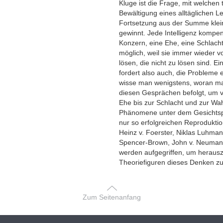
Kluge ist die Frage, mit welchen 
Bewältigung eines alltäglichen 
Fortsetzung aus der Summe klei
gewinnt. Jede Intelligenz kompe
Konzern, eine Ehe, eine Schlac
möglich, weil sie immer wieder
lösen, die nicht zu lösen sind. E
fordert also auch, die Probleme 
wisse man wenigstens, woran man
diesen Gesprächen befolgt, um
Ehe bis zur Schlacht und zur W
Phänomene unter dem Gesichtspu
nur so erfolgreichen Reprodukt
Heinz v. Foerster, Niklas Luhma
Spencer-Brown, John v. Neuman
werden aufgegriffen, um herausz
Theoriefiguren dieses Denken zu 
Zum Seitenanfang