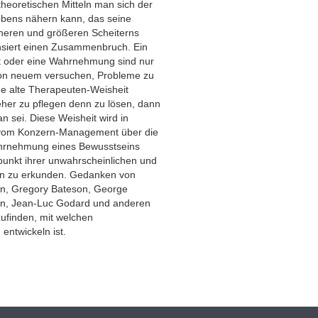
theoretischen Mitteln man sich der
Lebens nähern kann, das seine
neren und größeren Scheiterns
nsiert einen Zusammenbruch. Ein
ht oder eine Wahrnehmung sind nur
 von neuem versuchen, Probleme zu
ine alte Therapeuten-Weisheit
eher zu pflegen denn zu lösen, dann
 sei. Diese Weisheit wird in
 vom Konzern-Management über die
ahrnehmung eines Bewusstseins
nkt ihrer unwahrscheinlichen und
ion zu erkunden. Gedanken von
nn, Gregory Bateson, George
n, Jean-Luc Godard und anderen
ufinden, mit welchen
entwickeln ist.