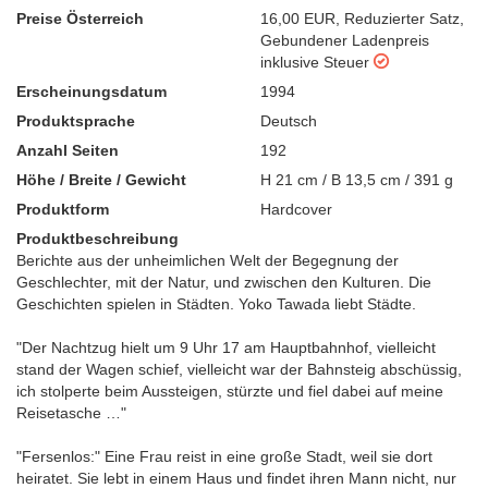
Preise Österreich
16,00 EUR
,
Reduzierter Satz
,
Gebundener Ladenpreis
inklusive Steuer
Erscheinungsdatum
1994
Produktsprache
Deutsch
Anzahl Seiten
192
Höhe / Breite / Gewicht
H 21 cm / B 13,5 cm / 391 g
Produktform
Hardcover
Produktbeschreibung
Berichte aus der unheimlichen Welt der Begegnung der
Geschlechter, mit der Natur, und zwischen den Kulturen. Die
Geschichten spielen in Städten. Yoko Tawada liebt Städte.
"Der Nachtzug hielt um 9 Uhr 17 am Hauptbahnhof, vielleicht
stand der Wagen schief, vielleicht war der Bahnsteig abschüssig,
ich stolperte beim Aussteigen, stürzte und fiel dabei auf meine
Reisetasche …"
"Fersenlos:" Eine Frau reist in eine große Stadt, weil sie dort
heiratet. Sie lebt in einem Haus und findet ihren Mann nicht, nur