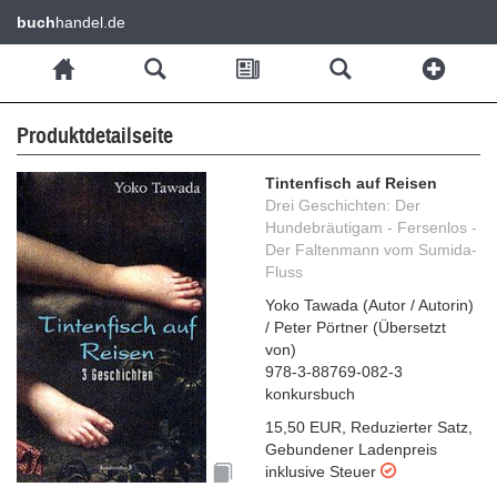
buch
handel.de
Produktdetailseite
Tintenfisch auf Reisen
Drei Geschichten: Der
Hundebräutigam - Fersenlos -
Der Faltenmann vom Sumida-
Fluss
Yoko Tawada
(
Autor / Autorin
)
/
Peter Pörtner
(
Übersetzt
von
)
978-3-88769-082-3
konkursbuch
15,50 EUR
,
Reduzierter Satz
,
Gebundener Ladenpreis
inklusive Steuer