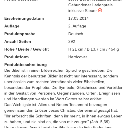
Gebundener Ladenpreis
inklusive Steuer
Erscheinungsdatum
17.03.2014
Auflage
2. Auflage
Produktsprache
Deutsch
Anzahl Seiten
292
Höhe / Breite / Gewicht
H 21 cm / B 13,7 cm / 454 g
Produktform
Hardcover
Produktbeschreibung
Die Bibel ist in einer bilderreichen Sprache geschrieben. Die
Kenntnis der benutzten Bilder ist nicht nur interessant, sondern
unerlässlich zum rechten Verständnis vieler Bibelstellen,
besonders der Prophetie. Die Symbole, Gleichnisse und Vorbilder
in der Gestalt von Personen, Gegenständen, Orten, Ereignissen
und Handlungen werden im Wort Gottes selbst erklärt.
Das Wichtigste ist: Altes und Neues Testament bezeugen
gemeinsam den Erlöser Jesus Christus, der einmal gesagt hat:
"Ihr erforscht die Schriften, denn ihr meint, in ihnen ewiges Leben
zu haben, und sie sind es, die von mir zeugen" (Joh. 5,39).
Unter diesem Aspekt wird der Bibelleser die tiefe Bedeutung