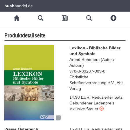
buch
handel.de
Produktdetailseite
Lexikon - Biblische Bilder
und Symbole
Arend Remmers
(
Autor /
Autorin
)
978-3-89287-089-0
Christliche
Schriftenverbreitung e.V., Abt.
Verlag
14,90 EUR
,
Reduzierter Satz
,
Gebundener Ladenpreis
inklusive Steuer
Preise Österreich
15,40 EUR
,
Reduzierter Satz
,