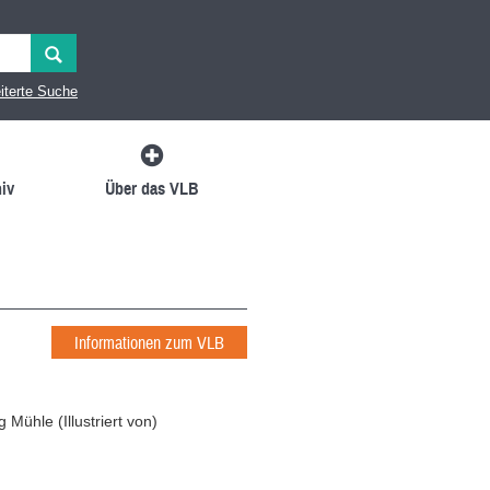
iterte Suche
iv
Über das VLB
Informationen zum VLB
g Mühle
(
Illustriert von
)