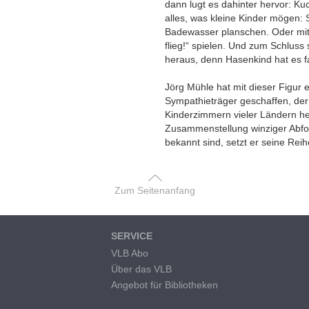
dann lugt es dahinter hervor: K
alles, was kleine Kinder mögen:
Badewasser planschen. Oder mi
flieg!“ spielen. Und zum Schluss 
heraus, denn Hasenkind hat es f
Jörg Mühle hat mit dieser Figur
Sympathieträger geschaffen, der 
Kinderzimmern vieler Ländern he
Zusammenstellung winziger Abfol
bekannt sind, setzt er seine Reihe
Zum Seitenanfang
SERVICE
VLB Abo
Über das VLB
Angebot für Bibliotheken