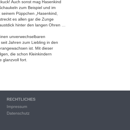
uckuck! Auch sonst mag Hasenkind
 Schaukeln zum Beispiel und im
t seinem Püppchen „Hasenkind,
streckt es allen gar die Zunge
austdick hinter den langen Ohren …
 einen unverwechselbaren
seit Jahren zum Liebling in den
rangewachsen ist. Mit dieser
gen, die schon Kleinkindern
 glanzvoll fort.
RECHTLICHES
Impressum
Datenschutz