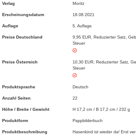
Verlag
Moritz
Erscheinungsdatum
18.08.2021
Auflage
5. Auflage
Preise Deutschland
9,95 EUR
,
Reduzierter Satz
,
Geb
Steuer
Preise Österreich
10,30 EUR
,
Reduzierter Satz
,
Ge
Steuer
Produktsprache
Deutsch
Anzahl Seiten
22
Höhe / Breite / Gewicht
H 17,2 cm / B 17,2 cm / 232 g
Produktform
Pappbilderbuch
Produktbeschreibung
Hasenkind ist wieder da! Erst ver